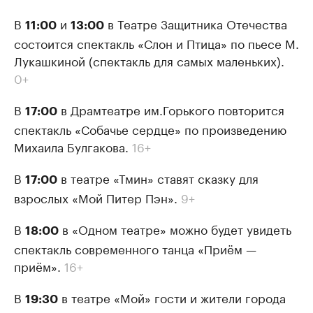
В
и
в Театре Защитника Отечества
11:00
13:00
состоится спектакль «Слон и Птица» по пьесе М.
Лукашкиной (спектакль для самых маленьких).
0+
В
в Драмтеатре им.Горького повторится
17:00
спектакль «Собачье сердце» по произведению
Михаила Булгакова.
16+
В
в театре «Тмин» ставят сказку для
17:00
взрослых «Мой Питер Пэн».
9+
В
в «Одном театре» можно будет увидеть
18:00
спектакль современного танца «Приём —
приём».
16+
В
в театре «Мой» гости и жители города
19:30