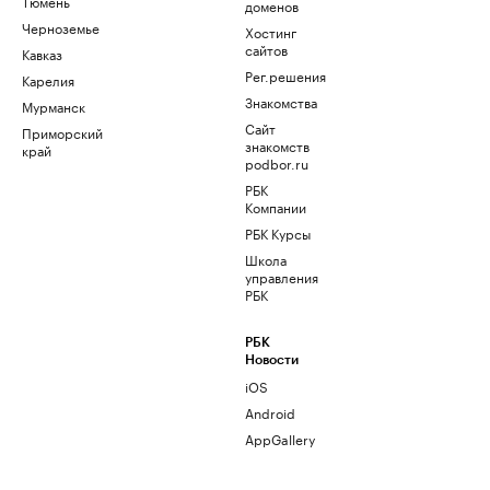
Тюмень
доменов
Черноземье
Хостинг
сайтов
Кавказ
Рег.решения
Карелия
Знакомства
Мурманск
Сайт
Приморский
знакомств
край
podbor.ru
РБК
Компании
РБК Курсы
Школа
управления
РБК
РБК
Новости
iOS
Android
AppGallery