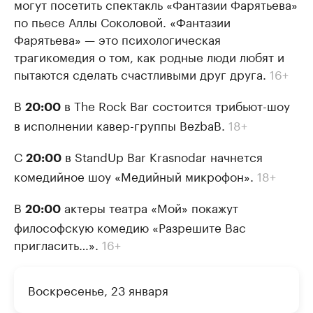
могут посетить спектакль «Фантазии Фарятьева»
по пьесе Аллы Соколовой. «Фантазии
Фарятьева» — это психологическая
трагикомедия о том, как родные люди любят и
пытаются сделать счастливыми друг друга.
16+
В
в The Rock Bar состоится трибьют-шоу
20:00
в исполнении кавер-группы BezbaB.
18+
С
в StandUp Bar Krasnodar начнется
20:00
комедийное шоу «Медийный микрофон».
18+
В
актеры театра «Мой» покажут
20:00
философскую комедию «Разрешите Вас
пригласить…».
16+
Воскресенье, 23 января