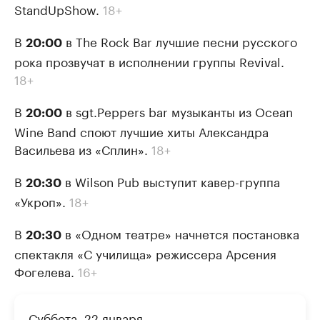
StandUpShow.
18+
В
в The Rock Bar лучшие песни русского
20:00
рока прозвучат в исполнении группы Revival.
18+
В
в sgt.Peppers bar музыканты из Ocean
20:00
Wine Band споют лучшие хиты Александра
Васильева из «Сплин».
18+
В
в Wilson Pub выступит кавер-группа
20:30
«Укроп».
18+
В
в «Одном театре» начнется постановка
20:30
спектакля «С училища» режиссера Арсения
Фогелева.
16+
Суббота, 22 января