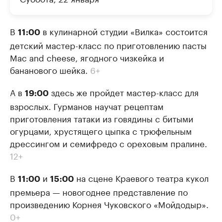
В
в кулинарной студии «Вилка» состоится
11:00
детский мастер-класс по приготовлению пасты
Mac and cheese, ягодного чизкейка и
бананового шейка.
6+
А в
здесь же пройдет мастер-класс для
19:00
взрослых. Гурманов научат рецептам
приготовления татаки из говядины с битыми
огурцами, хрустящего цыпка с трюфельным
дрессингом и семифредо с ореховым пралине.
12+
В
и
на сцене Краевого театра кукол
11:00
15:00
премьера — новогоднее представление по
произведению Корнея Чуковского «Мойдодыр».
0+