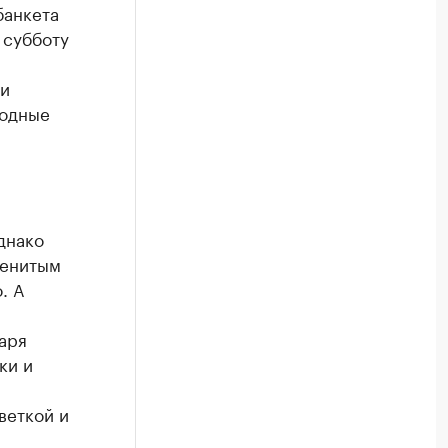
банкета
 субботу
ти
родные
днако
менитым
. А
аря
ки и
веткой и