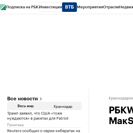
Подписка на РБК
Инвестиции
Мероприятия
Отрасли
Недви
РБК Курсы
РБК Life
Тренды
Визионеры
Национальные проекты
Горо
Газета
Спецпроекты СПб
Конференции СПб
Спецпроекты
Проверк
Краснодарск
Все новости
Краснодар
Весь мир
РБКW
Трамп заявил, что США «тоже
нуждаются» в ракетах для Patriot
МакS
Политика
Reuters сообщил о серии кибератак на