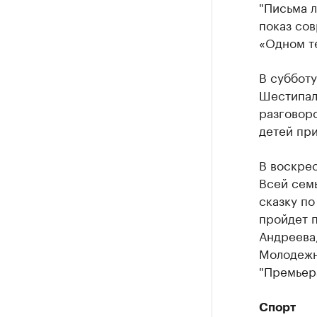
"Письма л
показ сов
«Одном те
В субботу
Шестипалы
разговоро
детей при
В воскрес
Всей семь
сказку по
пройдет 
Андреева,
Молодежн
"Премьера
Спорт