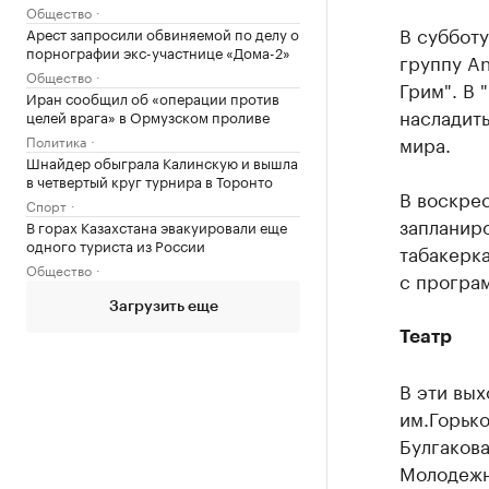
Общество
В субботу
Арест запросили обвиняемой по делу о
порнографии экс-участнице «Дома-2»
группу An
Общество
Грим". В 
Иран сообщил об «операции против
насладить
целей врага» в Ормузском проливе
мира.
Политика
Шнайдер обыграла Калинскую и вышла
в четвертый круг турнира в Торонто
В воскре
Спорт
запланир
В горах Казахстана эвакуировали еще
одного туриста из России
табакерка
Общество
с програм
Загрузить еще
Театр
В эти вых
им.Горьк
Булгакова
Молодежн