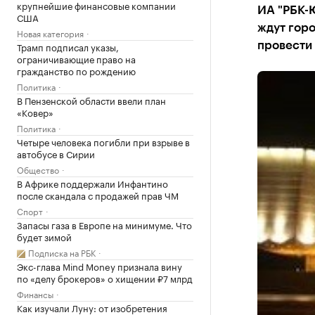
крупнейшие финансовые компании
ИА "РБК-Ю
США
ждут горо
Новая категория
Трамп подписал указы,
провести 
ограничивающие право на
гражданство по рождению
Политика
В Пензенской области ввели план
«Ковер»
Политика
Четыре человека погибли при взрыве в
автобусе в Сирии
Общество
В Африке поддержали Инфантино
после скандала с продажей прав ЧМ
Спорт
Запасы газа в Европе на минимуме. Что
будет зимой
Подписка на РБК
Экс-глава Mind Money признала вину
по «делу брокеров» о хищении ₽7 млрд
Финансы
Как изучали Луну: от изобретения