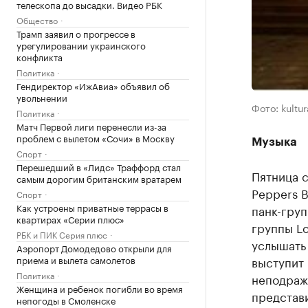
телескопа до высадки. Видео РБК
Общество
Трамп заявил о прогрессе в
урегулировании украинского
конфликта
Политика
Гендиректор «ИжАвиа» объявил об
увольнении
Фото: kultu
Политика
Матч Первой лиги перенесли из-за
проблем с вылетом «Сочи» в Москву
Музыка
Спорт
Перешедший в «Лидс» Траффорд стал
Пятница с
самым дорогим британским вратарем
Peppers B
Спорт
Как устроены приватные террасы в
панк-груп
квартирах «Серии плюс»
группы L
РБК и ПИК Серия плюс
услышать 
Аэропорт Домодедово открыли для
приема и вылета самолетов
выступит 
Политика
неподраж
Женщина и ребенок погибли во время
представи
непогоды в Смоленске