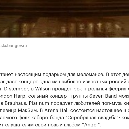
ra.kubangov.ru
танет настоящим подарком для меломанов. В этот ден
ar даст концерт одна из наиболее известных российс
п Distemper, в Wilson пройдет рок-н-рольная феерия 
ondon Harp, сольный концерт группы Seven Band мож
в Brauhaus. Platinum порадует любителей поп-музыки
певица МакSим. В Arena Hall состоится настоящее ш
аемого фолк кабаре-бэнда "Серебряная свадьба": ко
т слушателям свой новый альбом "Angel".