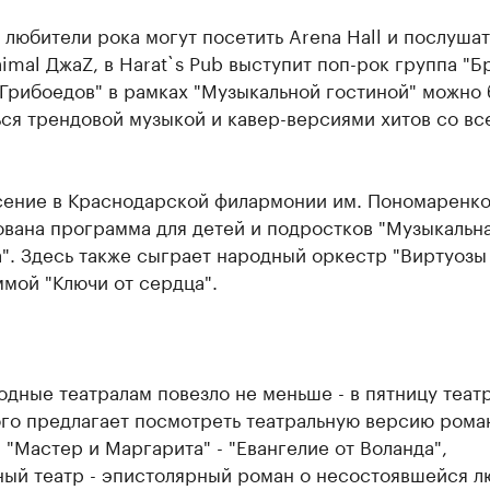
 любители рока могут посетить Arena Hall и послушат
imal ДжаZ, в Harat`s Pub выступит поп-рок группа "Б
"Грибоедов" в рамках "Музыкальной гостиной" можно 
ся трендовой музыкой и кавер-версиями хитов со вс
сение в Краснодарской филармонии им. Пономаренк
ована программа для детей и подростков "Музыкальн
". Здесь также сыграет народный оркестр "Виртуозы
мой "Ключи от сердца".
одные театралам повезло не меньше - в пятницу теат
ого предлагает посмотреть театральную версию рома
 "Мастер и Маргарита" - "Евангелие от Воланда",
ый театр - эпистолярный роман о несостоявшейся л