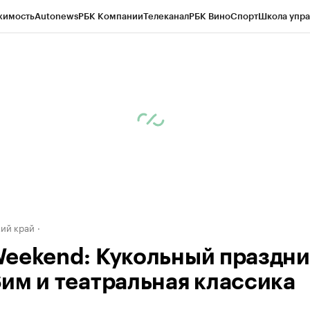
жимость
Autonews
РБК Компании
Телеканал
РБК Вино
Спорт
Школа упра
д
Стиль
Крипто
РБК Бизнес-среда
Дискуссионный клуб
Исследования
К
а контрагентов
Политика
Экономика
Бизнес
Технологии и медиа
Фина
ий край
eekend: Кукольный праздни
им и театральная классика