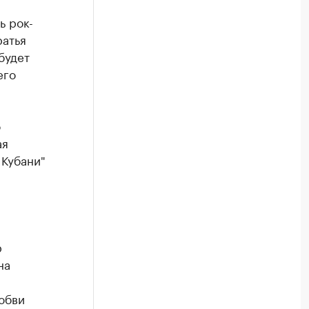
ь рок-
ратья
будет
его
о
ая
 Кубани"
р
на
юбви