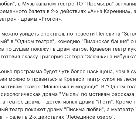
юбви", в Музыкальном театре ТО "Премьера" заплани
ременного балета в 2-х действиях «Анна Каренина», а
атре» - драмы «Proгон».
 можно увидеть спектакль по повести Пелевина "Затв
й" в "Одном театре", комедию "Пизанская башня" о 
в по душам покажут в драмтеатре, Краевой театр кук
готовил сказку Григория Остера "Заюшкина избушка"
енье программа будет чуть более насыщена, чем в су
ей можно отправиться в Краевой театр кукол на лес
 мотивам сказок "Машенька и медведь". В "Одном теа
психологическая драма "Мысль" по мотивам рассказа
 а театре драмы - детективная драма "Люти". Кроме т
ый театр покажет драму "Письма любви", а музтеатр
" - балет в 2-х действиях "Лебединое озеро".