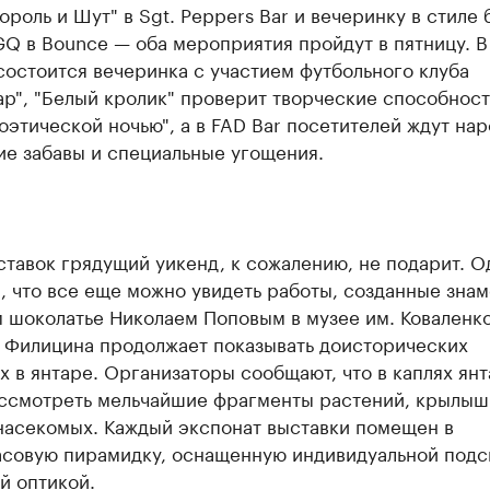
ороль и Шут" в Sgt. Peppers Bar и вечеринку в стиле 
Q в Bounce — оба мероприятия пройдут в пятницу. В
a состоится вечеринка с участием футбольного клуба
р", "Белый кролик" проверит творческие способнос
оэтической ночью", а в FAD Bar посетителей ждут на
ие забавы и специальные угощения.
тавок грядущий уикенд, к сожалению, не подарит. О
, что все еще можно увидеть работы, созданные зна
 шоколатье Николаем Поповым в музее им. Коваленко
. Филицина продолжает показывать доисторических
 в янтаре. Организаторы сообщают, что в каплях янт
ссмотреть мельчайшие фрагменты растений, крылыш
насекомых. Каждый экспонат выставки помещен в
асовую пирамидку, оснащенную индивидуальной подс
й оптикой.