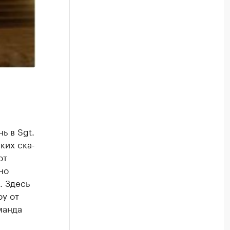
ь в Sgt.
ких ска-
от
но
. Здесь
оу от
манда