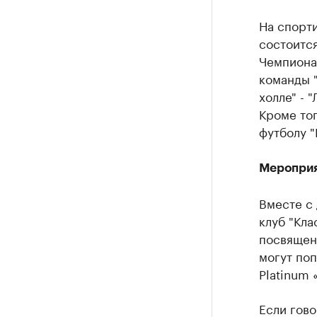
На спорт
состоится
Чемпиона
команды "
холле" - 
Кроме тог
футболу "
Мероприя
Вместе с 
клуб "Кла
посвящен
могут поп
Platinum 
Если гово