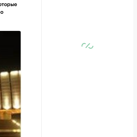
которые
но