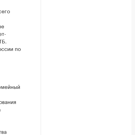
сего
ые
ет-
ТБ.
оссии по
семейный
ования
а
тва