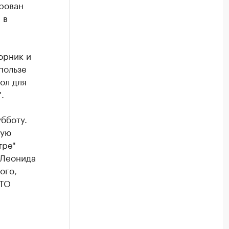
рован
 в
орник и
пользе
ол для
.
бботу.
ную
тре"
 Леонида
ого,
 ТО