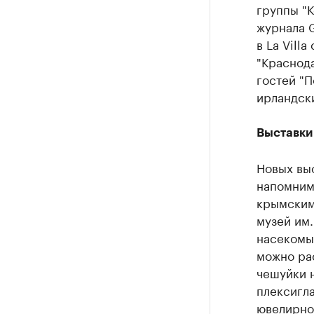
группы "К
журнала G
в La Vill
"Краснода
гостей "П
ирландск
Выставки
Новых выс
напомним
крымским
музей им
насекомых
можно ра
чешуйки 
плексигл
ювелирно