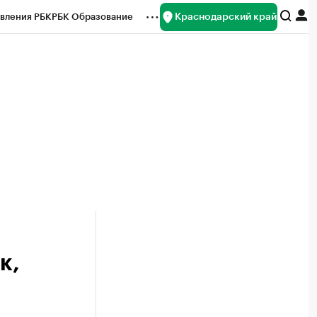
Краснодарский край
вления РБК
РБК Образование
редитные рейтинги
Франшизы
нсы
Рынок наличной валюты
к,