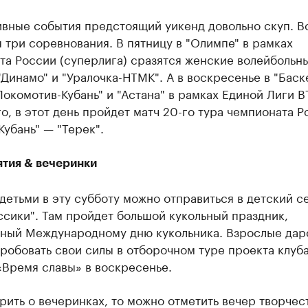
ивные события предстоящий уикенд довольно скуп. В
 три соревнования. В пятницу в "Олимпе" в рамках
та России (суперлига) сразятся женские волейбольн
Динамо" и "Уралочка-НТМК". А в воскресенье в "Баск
"Локомотив-Кубань" и "Астана" в рамках Единой Лиги В
о, в этот день пройдет матч 20-го тура чемпионата Р
Кубань" — "Терек".
тия & вечеринки
детьми в эту субботу можно отправиться в детский 
ссики". Там пройдет большой кукольный праздник,
ный Международному дню кукольника. Взрослые дар
робовать свои силы в отборочном туре проекта клуб
«Время славы» в воскресенье.
рить о вечеринках, то можно отметить вечер творчес