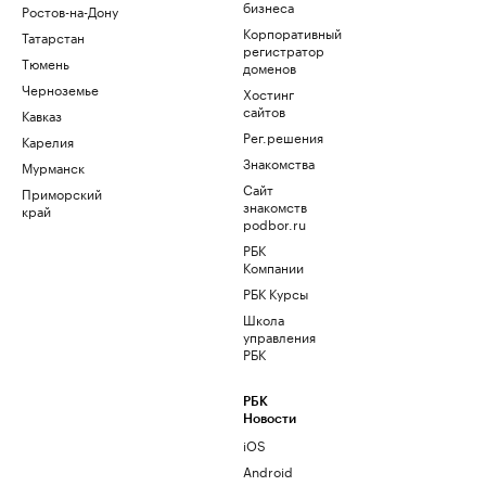
бизнеса
Ростов-на-Дону
Корпоративный
Татарстан
регистратор
Тюмень
доменов
Черноземье
Хостинг
сайтов
Кавказ
Рег.решения
Карелия
Знакомства
Мурманск
Сайт
Приморский
знакомств
край
podbor.ru
РБК
Компании
РБК Курсы
Школа
управления
РБК
РБК
Новости
iOS
Android