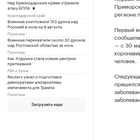
Над Краснодарским краем отразили
Приморск
атаку БПЛА
регионе 
Краснодарский край
Военные уничтожили 153 дрона над
Россией в ночь на 9 августа
Первый в
Политика
сообщили 
Военные перехватили около 30 дронов
— с 30 ма
над Ростовской областью за ночь
коронавир
Политика
Как Ходынка стала новым центром
человек.
притяжения
РБК и Stone
Следующи
Reuters узнал о подготовке
демократами альтернативы
пришелся 
импичмента для Трампа
заболеван
Политика
заболева
Загрузить еще