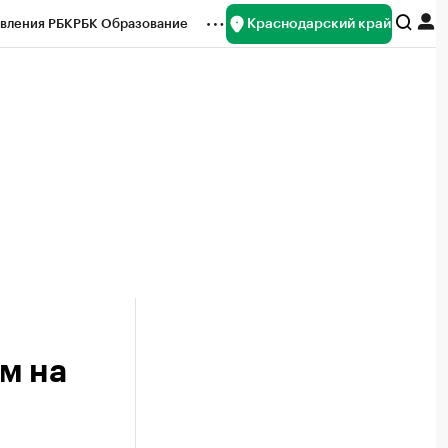
Краснодарский край
вления РБК
РБК Образование
редитные рейтинги
Франшизы
нсы
Рынок наличной валюты
м на