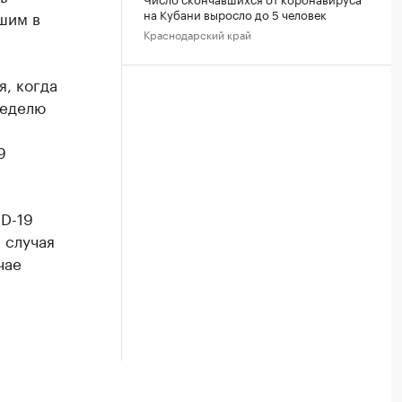
на Кубани выросло до 5 человек
шим в
Краснодарский край
я, когда
неделю
9
D-19
 случая
чае