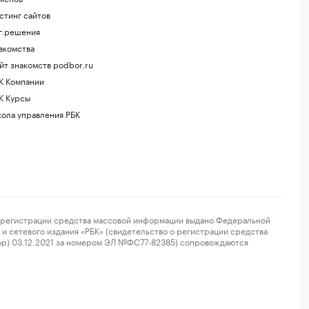
стинг сайтов
г.решения
акомства
йт знакомств podbor.ru
К Компании
К Курсы
ола управления РБК
регистрации средства массовой информации выдано Федеральной
и сетевого издания «РБК» (свидетельство о регистрации средства
ор) 03.12.2021 за номером ЭЛ №ФС77-82385) сопровождаются