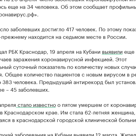
сь еще на 34 человека. Об этом сообщает профильн
ронавирус.рф».
ло заболевших достигло 417 человек. По этому пока
-прежнему находится на седьмом месте в России.
ал РБК Краснодар, 19 апреля на Кубани
выявили
еще 
учаев заражения коронавирусной инфекцией. Этот
ный суточный показатель по количеству новых случа
я. Общее количество пациентов с новым вирусом в р
о 383 человека. Предыдущий антирекорд был установ
е – 45 заболевших.
апреля
стало известно
о пятом умершем от коронави
в Краснодарском крае. Им стала 62-летняя женщина,
аяся в краснодарской городской клинической больн
лучай заболевания на Кубани
выявили
12 марта. Жител