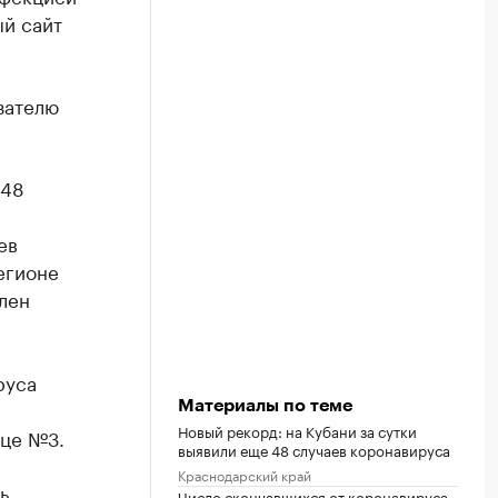
ый сайт
зателю
48
ев
егионе
лен
руса
Материалы по теме
Новый рекорд: на Кубани за сутки
ице №3.
выявили еще 48 случаев коронавируса
Краснодарский край
ь
Число скончавшихся от коронавируса