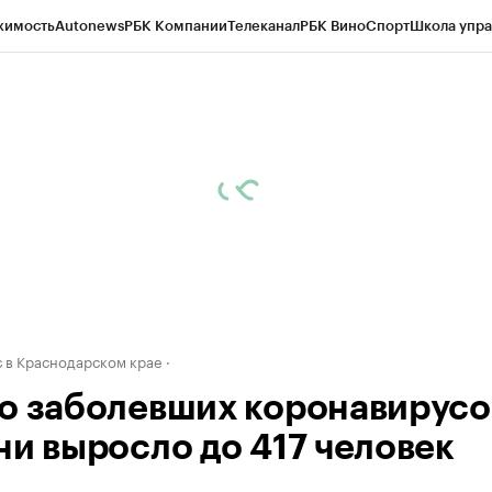
жимость
Autonews
РБК Компании
Телеканал
РБК Вино
Спорт
Школа упра
д
Стиль
Крипто
РБК Бизнес-среда
Дискуссионный клуб
Исследования
К
а контрагентов
Политика
Экономика
Бизнес
Технологии и медиа
Фина
 в Краснодарском крае
о заболевших коронавирусо
ни выросло до 417 человек