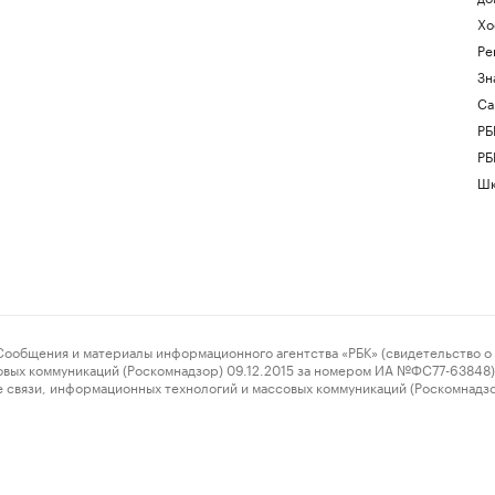
Хо
Ре
Зн
Са
РБ
РБ
Шк
ения и материалы информационного агентства «РБК» (свидетельство о 
овых коммуникаций (Роскомнадзор) 09.12.2015 за номером ИА №ФС77-63848) 
 связи, информационных технологий и массовых коммуникаций (Роскомнадз