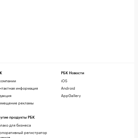
К
РБК Новости
компании
iOS
нтактная информация
Android
дакция
AppGallery
змещение рекламы
угие продукты РБК
лако для бизнеса
рпоративный регистратор
менов