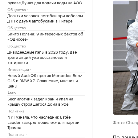
рукаве Дуная для подачи воды на АЭС
Общество
Десятки человек погибли при лобовом
ДТП с двумя автобусами в Нигере
Общество
Бинго Нолана: 9 интересных фактов об
«Одиссее»
Общество
Дивидендные гэпы в 2026 году: две
трети акций уже восстановили
котировки
Инвестиции
Новый Audi Q9 против Mercedes-Benz
GLS и BMW X7. Сравнение, мнения и
цены
Авто
Беспилотник задел кран и упал на
крышу строящегося дома в Уфе
Политика
NYT узнала, что наследник Estée
Lauder «закрыл кошелек» для партии
Фото: Chung
Трампа
Политика
По данны