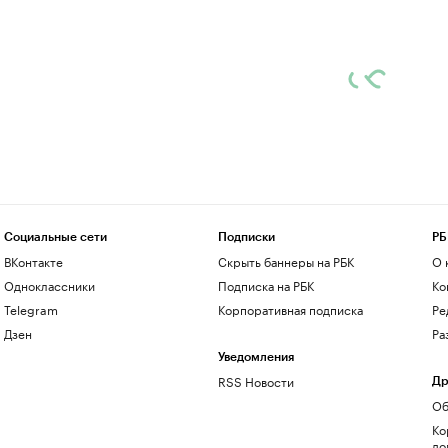
Социальные сети
Подписки
РБ
ВКонтакте
Скрыть баннеры на РБК
О 
Одноклассники
Подписка на РБК
Ко
Telegram
Корпоративная подписка
Ре
Дзен
Ра
Уведомления
RSS Новости
Др
Об
Ко
до