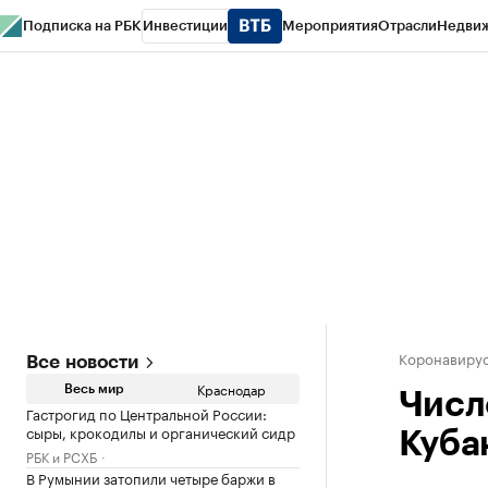
Подписка на РБК
Инвестиции
Мероприятия
Отрасли
Недви
РБК Курсы
РБК Life
Тренды
Визионеры
Национальные проекты
Горо
Газета
Спецпроекты СПб
Конференции СПб
Спецпроекты
Проверк
Коронавирус
Все новости
Краснодар
Весь мир
Числ
Гастрогид по Центральной России:
сыры, крокодилы и органический сидр
Куба
РБК и РСХБ
В Румынии затопили четыре баржи в