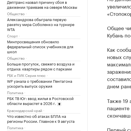
Дептранс назвал причину сбоя в
увеличило
движении трамваев на севере Москвы
«Стопоко
Общество
Александрова обыграла первую
ракетку мира Соболенко на турнире
Общее чис
WTA
Кубань по
Спорт
Минпросвещения обновило
федеральный список учебников для
Как сообщ
школ
новых сл
Общество
максималь
Больше прогулок, свежего воздуха и
отдыха: квартиры рядом с парками
заражени
РБК и ПИК Серия плюс
составил
WP узнала о требовании Пентагона
днем ране
ускорить выпуск оружия
Политика
РБК ТВ Юг: ввод жилья в Ростовской
Также 19 
области вырастет в 2026 г.
пациенте 
Краснодарский край
скончавш
Что известно об атаках БПЛА на
регионы России. Главное к 9 августа
Политика
Первый с