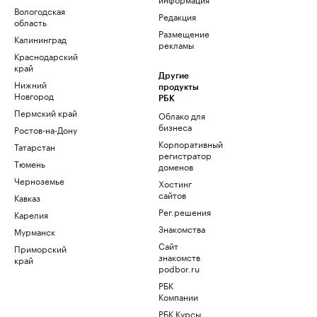
Вологодская
Редакция
область
Размещение
Калининград
рекламы
Краснодарский
край
Другие
Нижний
продукты
Новгород
РБК
Пермский край
Облако для
бизнеса
Ростов-на-Дону
Корпоративный
Татарстан
регистратор
Тюмень
доменов
Черноземье
Хостинг
сайтов
Кавказ
Рег.решения
Карелия
Знакомства
Мурманск
Сайт
Приморский
знакомств
край
podbor.ru
РБК
Компании
РБК Курсы