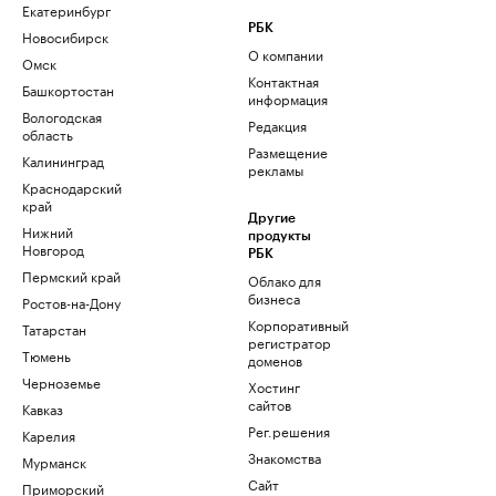
Екатеринбург
РБК
Новосибирск
О компании
Омск
Контактная
Башкортостан
информация
Вологодская
Редакция
область
Размещение
Калининград
рекламы
Краснодарский
край
Другие
Нижний
продукты
Новгород
РБК
Пермский край
Облако для
бизнеса
Ростов-на-Дону
Корпоративный
Татарстан
регистратор
Тюмень
доменов
Черноземье
Хостинг
сайтов
Кавказ
Рег.решения
Карелия
Знакомства
Мурманск
Сайт
Приморский