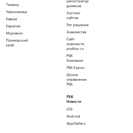
регистратор
Тюмень
доменов
Черноземье
Хостинг
сайтов
Кавказ
Рег.решения
Карелия
Знакомства
Мурманск
Сайт
Приморский
знакомств
край
podbor.ru
РБК
Компании
РБК Курсы
Школа
управления
РБК
РБК
Новости
iOS
Android
AppGallery