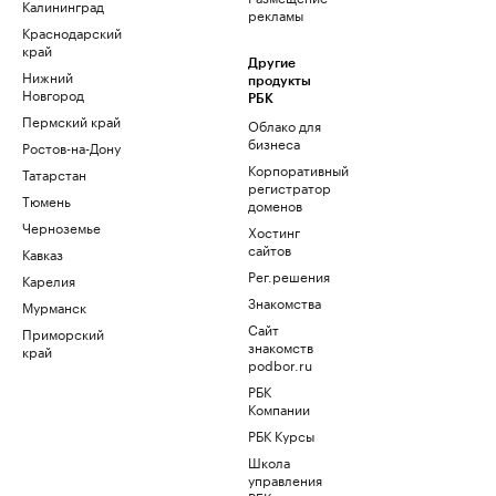
Калининград
рекламы
Краснодарский
край
Другие
Нижний
продукты
Новгород
РБК
Пермский край
Облако для
бизнеса
Ростов-на-Дону
Корпоративный
Татарстан
регистратор
Тюмень
доменов
Черноземье
Хостинг
сайтов
Кавказ
Рег.решения
Карелия
Знакомства
Мурманск
Сайт
Приморский
знакомств
край
podbor.ru
РБК
Компании
РБК Курсы
Школа
управления