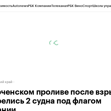
жимость
Autonews
РБК Компании
Телеканал
РБК Вино
Спорт
Школа упра
д
Стиль
Крипто
РБК Бизнес-среда
Дискуссионный клуб
Исследования
К
а контрагентов
Политика
Экономика
Бизнес
Технологии и медиа
Фина
ий край
рченском проливе после взр
релись 2 судна под флагом
ании