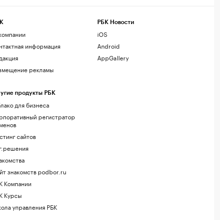
К
РБК Новости
компании
iOS
нтактная информация
Android
дакция
AppGallery
змещение рекламы
угие продукты РБК
лако для бизнеса
рпоративный регистратор
менов
стинг сайтов
г.решения
акомства
йт знакомств podbor.ru
К Компании
К Курсы
ола управления РБК