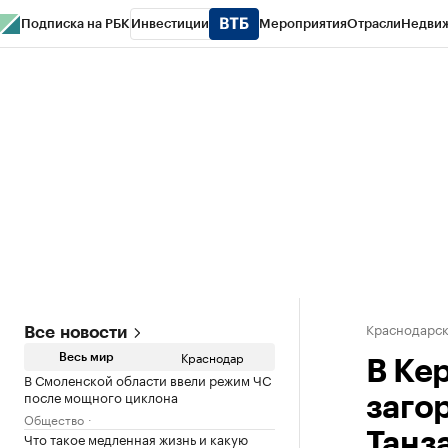
Подписка на РБК
Инвестиции
Мероприятия
Отрасли
Недви
РБК Курсы
РБК Life
Тренды
Визионеры
Национальные проекты
Горо
Газета
Спецпроекты СПб
Конференции СПб
Спецпроекты
Проверк
Краснодарск
Все новости
Краснодар
Весь мир
В Ке
В Смоленской области ввели режим ЧС
после мощного циклона
заго
Общество
Что такое медленная жизнь и какую
Танз