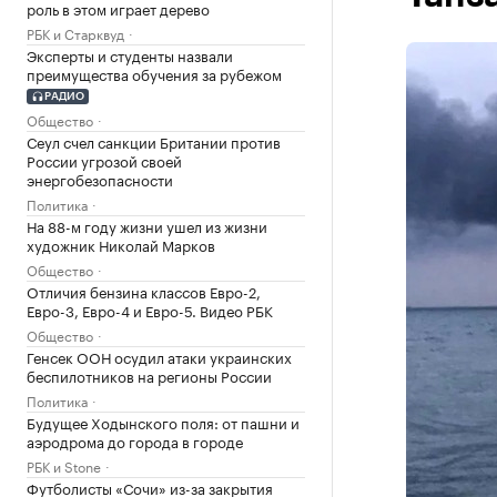
роль в этом играет дерево
РБК и Старквуд
Эксперты и студенты назвали
преимущества обучения за рубежом
РАДИО
Общество
Сеул счел санкции Британии против
России угрозой своей
энергобезопасности
Политика
На 88-м году жизни ушел из жизни
художник Николай Марков
Общество
Отличия бензина классов Евро-2,
Евро-3, Евро-4 и Евро-5. Видео РБК
Общество
Генсек ООН осудил атаки украинских
беспилотников на регионы России
Политика
Будущее Ходынского поля: от пашни и
аэродрома до города в городе
РБК и Stone
Футболисты «Сочи» из-за закрытия