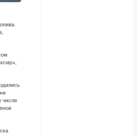
олива.
в,
том
уксир»,
одились
ане
м числе
енов
ска