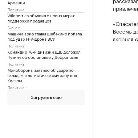
рассказал
Армении
привлечен
Политика
Wildberries объявил о новых мерах
поддержки продавцов
«Спасател
Бизнес
Восемь-де
Машина врио главы Шебекино попала
якорная с
под удар FPV‑дрона ВСУ
Политика
Командир 76-й дивизии ВДВ доложил
Путину об обстановке у Доброполья
Политика
Минобороны заявило об ударе по
складам и логистическому хабу под
Киевом
Политика
Загрузить еще