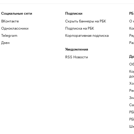
Социальные сети
Подписки
РБ
ВКонтакте
Скрыть баннеры на РБК
О 
Одноклассники
Подписка на РБК
Ко
Telegram
Корпоративная подписка
Ре
Дзен
Ра
Уведомления
RSS Новости
Др
Об
Ко
до
Хо
Ре
Зн
Са
РБ
РБ
Шк