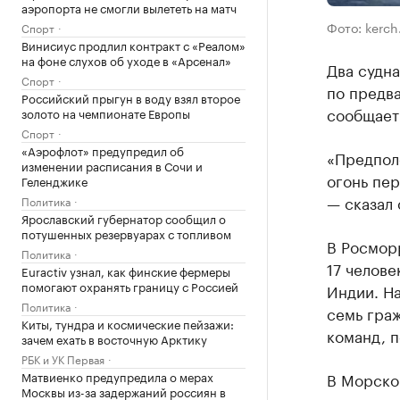
аэропорта не смогли вылететь на матч
Фото: kerch
Спорт
Винисиус продлил контракт с «Реалом»
на фоне слухов об уходе в «Арсенал»
Два судна
Спорт
по предв
Российский прыгун в воду взял второе
сообщает
золото на чемпионате Европы
Спорт
«Аэрофлот» предупредил об
«Предполо
изменении расписания в Сочи и
огонь пер
Геленджике
— сказал 
Политика
Ярославский губернатор сообщил о
потушенных резервуарах с топливом
В Росморр
Политика
17 челове
Euractiv узнал, как финские фермеры
помогают охранять границу с Россией
Индии. На
Политика
семь граж
Киты, тундра и космические пейзажи:
команд, п
зачем ехать в восточную Арктику
РБК и УК Первая
Матвиенко предупредила о мерах
В Морско
Москвы из-за задержаний россиян в