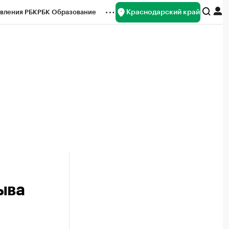
Краснодарский край
вления РБК
РБК Образование
редитные рейтинги
Франшизы
нсы
Рынок наличной валюты
ыва