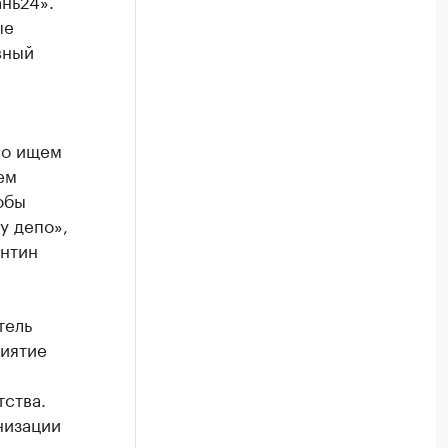
нь24».
ые
вный
го ищем
ем
обы
у депо»,
нтин
тель
иятие
ства.
низации