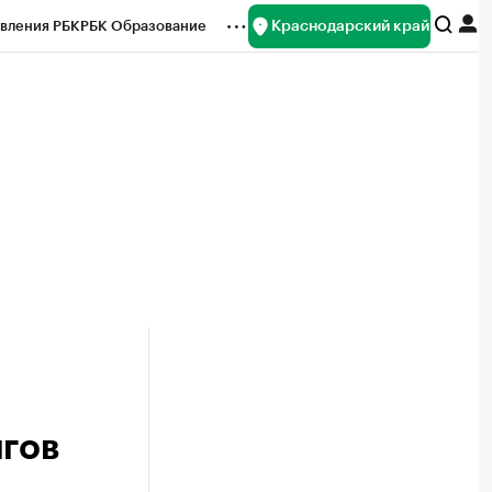
Краснодарский край
вления РБК
РБК Образование
редитные рейтинги
Франшизы
нсы
Рынок наличной валюты
лгов