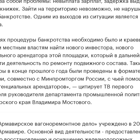
за собой проблемы: невыплата зарплат, задержка выд
 книжек. Зайти на территорию невозможно, не наруш
банкротстве. Одним из выходов из ситуации является
а.
иях процедуры банкротства необходимо было и крае
и местным властям найти нового инвестора, нового
льного арендатора этой площадки, который в дальне
ти деятельность по ремонту подвижного состава. Так
ры в конце прошлого года были проведены в формат
зи, совместно с Минпромторгом России, с чьей пом
тенциальных арендаторов», — цитирует ТВ первого
еля руководителя департамента промышленной полит
рского края Владимира Мостового.
рмавирское вагоноремонтное дело» учреждено в 20
 Армавире. Основной вид деятельности - предоставле
по восстановлению и оснащению железнодорожных