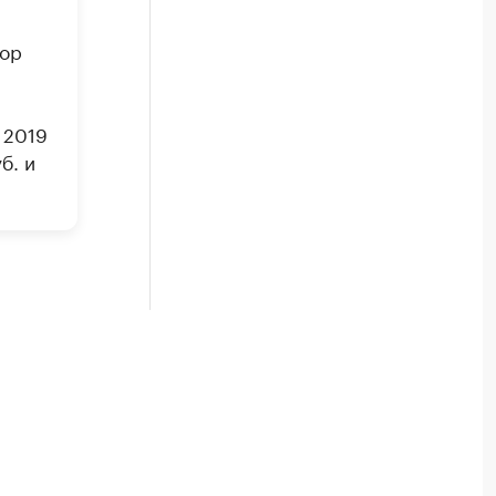
тор
 2019
б. и