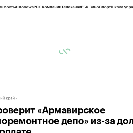
жимость
Autonews
РБК Компании
Телеканал
РБК Вино
Спорт
Школа упра
д
Стиль
Крипто
РБК Бизнес-среда
Дискуссионный клуб
Исследования
К
а контрагентов
Политика
Экономика
Бизнес
Технологии и медиа
Фина
ий край
роверит «Армавирское
норемонтное депо» из-за до
арплате