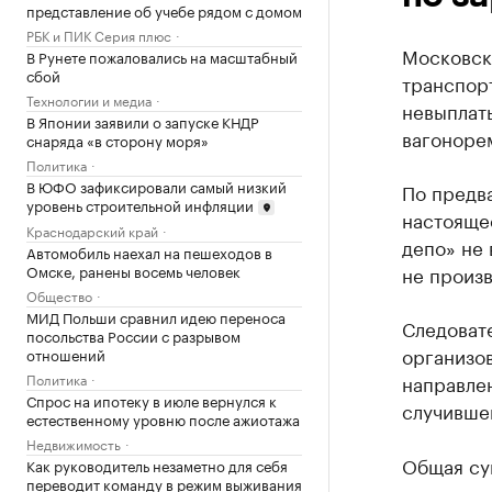
представление об учебе рядом с домом
РБК и ПИК Серия плюс
Московск
В Рунете пожаловались на масштабный
сбой
транспор
Технологии и медиа
невыплат
В Японии заявили о запуске КНДР
вагоноре
снаряда «в сторону моря»
Политика
В ЮФО зафиксировали самый низкий
По предв
уровень строительной инфляции
настояще
Краснодарский край
депо» не 
Автомобиль наехал на пешеходов в
не произв
Омске, ранены восемь человек
Общество
МИД Польши сравнил идею переноса
Следоват
посольства России с разрывом
организо
отношений
направлен
Политика
Спрос на ипотеку в июле вернулся к
случивше
естественному уровню после ажиотажа
Недвижимость
Общая су
Как руководитель незаметно для себя
переводит команду в режим выживания