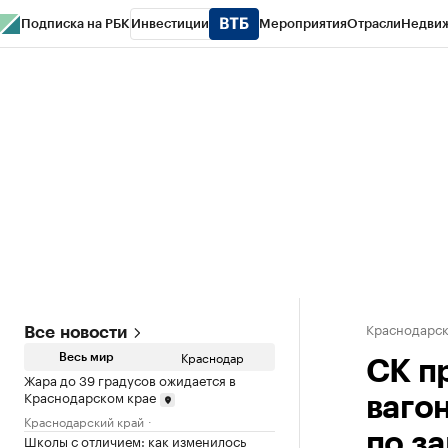
Подписка на РБК
Инвестиции
Мероприятия
Отрасли
Недви
РБК Курсы
РБК Life
Тренды
Визионеры
Национальные проекты
Горо
Газета
Спецпроекты СПб
Конференции СПб
Спецпроекты
Проверк
Краснодарск
Все новости
Краснодар
Весь мир
СК п
Жара до 39 градусов ожидается в
Краснодарском крае
ваго
Краснодарский край
по з
Школы с отличием: как изменилось