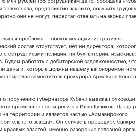
 6 млн рублей 165 сотрудникам депо, сообщала «Куба
 телеканала, предприятие закрыто, получить трудов
ратно они не могут, перестал отвечать на звонки гла
.
большая проблема — поскольку административно-
еский состав отсутствует, нет ни директора, которо
 с сотрудниками полиции, ни бухгалтерии, изыскива
. Будем работать с дебиторской задолженностью, чт
ли деньги, которые должны нашему вагоноремонтном
ментировал заместитель прокурора Армавира Конста
 по поручению губернатора Кубани выезжал руководи
ента промышленности региона Иван Куликов. Предпр
 на территории и является частью «Армавирского
оительного завода». Он сейчас в процедуре банкрот
м краевых властей. именно разорение головной орга