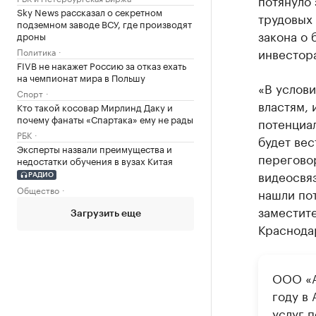
потянуло 
Sky News рассказал о секретном
трудовых
подземном заводе ВСУ, где производят
закона о 
дроны
инвестор
Политика
FIVB не накажет Россию за отказ ехать
на чемпионат мира в Польшу
«В услов
Спорт
властям, 
Кто такой косовар Мирлинд Даку и
почему фанаты «Спартака» ему не рады
потенциа
РБК
будет вес
Эксперты назвали преимущества и
перегово
недостатки обучения в вузах Китая
видеосвя
РАДИО
Общество
нашли по
заместит
Загрузить еще
Краснода
ООО «А
году в
услуг 