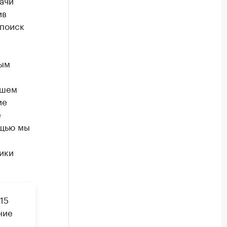
ачи
ив
 поиск
вым
йшем
ие
е
ощью мы
ики
15
ние