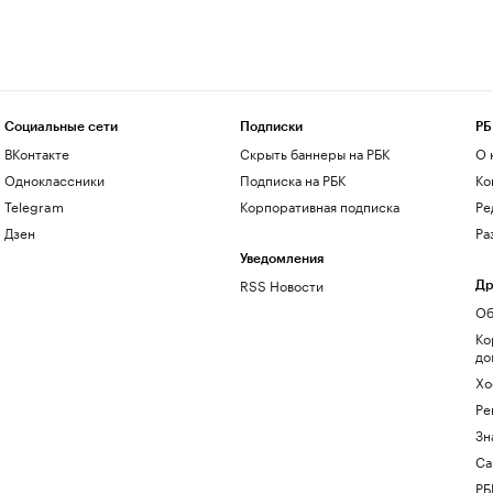
Социальные сети
Подписки
РБ
ВКонтакте
Скрыть баннеры на РБК
О 
Одноклассники
Подписка на РБК
Ко
Telegram
Корпоративная подписка
Ре
Дзен
Ра
Уведомления
RSS Новости
Др
Об
Ко
до
Хо
Ре
Зн
Са
РБ