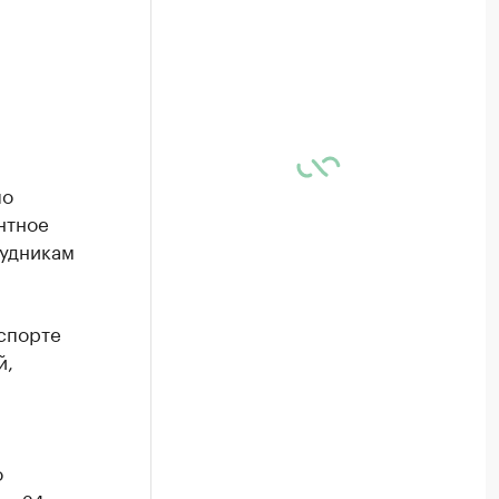
по
нтное
рудникам
спорте
й,
о