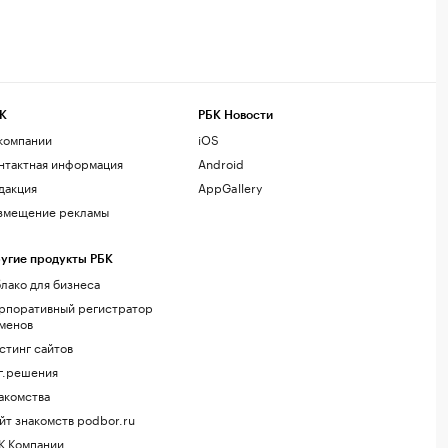
К
РБК Новости
компании
iOS
нтактная информация
Android
дакция
AppGallery
змещение рекламы
угие продукты РБК
лако для бизнеса
рпоративный регистратор
менов
стинг сайтов
г.решения
акомства
йт знакомств podbor.ru
К Компании