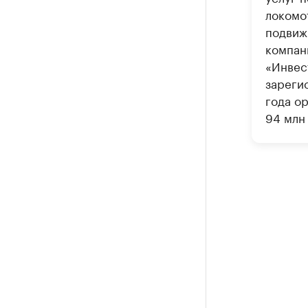
локомо
подвиж
компан
«Инвес
зареги
года ор
94 млн 