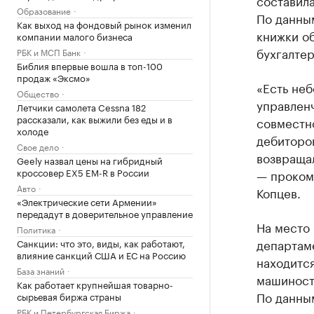
составила
Образование
По данным
Как выход на фондовый рынок изменил
книжки об
компании малого бизнеса
бухгалтер
РБК и МСП Банк
Библия впервые вошла в топ-100
продаж «Эксмо»
«Есть не
Общество
управленч
Летчики самолета Cessna 182
рассказали, как выжили без еды и в
совместно
холоде
дебиторов
Свое дело
возвраща
Geely назвал цены на гибридный
кроссовер EX5 EM-R в России
— проком
Авто
Копцев.
«Электрические сети Армении»
передадут в доверительное управление
На место
Политика
департам
Санкции: что это, виды, как работают,
влияние санкций США и ЕС на Россию
находится
База знаний
машиностр
Как работает крупнейшая товарно-
По данны
сырьевая биржа страны
РБК и Петербургская Биржа