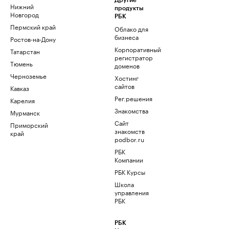
Другие
Нижний
продукты
Новгород
РБК
Пермский край
Облако для
бизнеса
Ростов-на-Дону
Корпоративный
Татарстан
регистратор
Тюмень
доменов
Черноземье
Хостинг
сайтов
Кавказ
Рег.решения
Карелия
Знакомства
Мурманск
Сайт
Приморский
знакомств
край
podbor.ru
РБК
Компании
РБК Курсы
Школа
управления
РБК
РБК