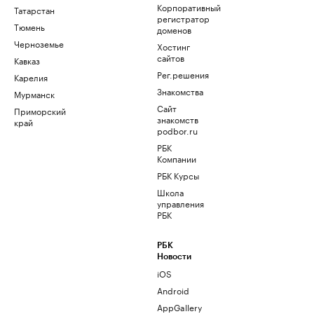
Корпоративный
Татарстан
регистратор
Тюмень
доменов
Черноземье
Хостинг
сайтов
Кавказ
Рег.решения
Карелия
Знакомства
Мурманск
Сайт
Приморский
знакомств
край
podbor.ru
РБК
Компании
РБК Курсы
Школа
управления
РБК
РБК
Новости
iOS
Android
AppGallery