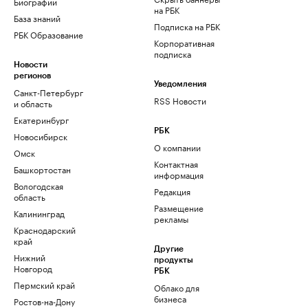
Биографии
на РБК
База знаний
Подписка на РБК
РБК Образование
Корпоративная
подписка
Новости
регионов
Уведомления
Санкт-Петербург
RSS Новости
и область
Екатеринбург
РБК
Новосибирск
О компании
Омск
Контактная
Башкортостан
информация
Вологодская
Редакция
область
Размещение
Калининград
рекламы
Краснодарский
край
Другие
Нижний
продукты
Новгород
РБК
Пермский край
Облако для
бизнеса
Ростов-на-Дону