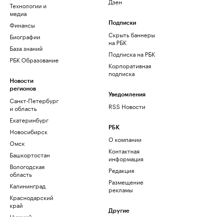
Дзен
Технологии и
медиа
Финансы
Подписки
Скрыть баннеры
Биографии
на РБК
База знаний
Подписка на РБК
РБК Образование
Корпоративная
подписка
Новости
регионов
Уведомления
Санкт-Петербург
RSS Новости
и область
Екатеринбург
РБК
Новосибирск
О компании
Омск
Контактная
Башкортостан
информация
Вологодская
Редакция
область
Размещение
Калининград
рекламы
Краснодарский
край
Другие
Нижний