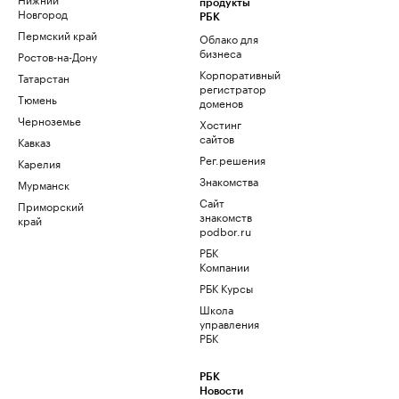
продукты
Новгород
РБК
Пермский край
Облако для
бизнеса
Ростов-на-Дону
Корпоративный
Татарстан
регистратор
Тюмень
доменов
Черноземье
Хостинг
сайтов
Кавказ
Рег.решения
Карелия
Знакомства
Мурманск
Сайт
Приморский
знакомств
край
podbor.ru
РБК
Компании
РБК Курсы
Школа
управления
РБК
РБК
Новости