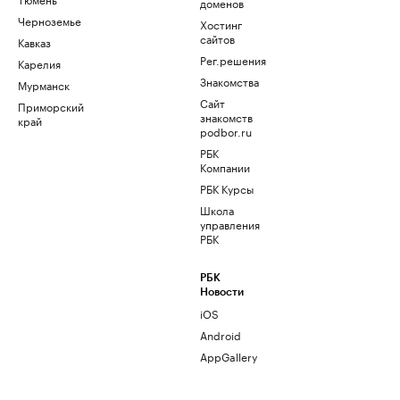
доменов
Черноземье
Хостинг
сайтов
Кавказ
Рег.решения
Карелия
Знакомства
Мурманск
Сайт
Приморский
знакомств
край
podbor.ru
РБК
Компании
РБК Курсы
Школа
управления
РБК
РБК
Новости
iOS
Android
AppGallery