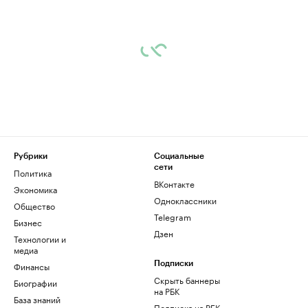
Рубрики
Социальные
сети
Политика
ВКонтакте
Экономика
Одноклассники
Общество
Telegram
Бизнес
Дзен
Технологии и
медиа
Финансы
Подписки
Скрыть баннеры
Биографии
на РБК
База знаний
Подписка на РБК