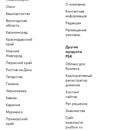
О компании
Омск
Контактная
Башкортостан
информация
Вологодская
Редакция
область
Размещение
Калининград
рекламы
Краснодарский
край
Другие
Нижний
продукты
Новгород
РБК
Пермский край
Облако для
бизнеса
Ростов-на-Дону
Корпоративный
Татарстан
регистратор
Тюмень
доменов
Черноземье
Хостинг
сайтов
Кавказ
Рег.решения
Карелия
Знакомства
Мурманск
Сайт
Приморский
знакомств
край
podbor.ru