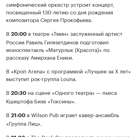
симфонический оркестр устроит концерт,
посвященный 130-летию со дня рождения
композитора Сергея Прокофьева.
В
в театре «Тмин» заслуженный артист
20:00
России Равиль Гилязетдинов подготовил
моноспектакль «Матурлык (Красота)» по
рассказу Амирхана Еники.
В «Кроп Arena» с программой «Лучшее за X лет»
выступит рок-группа Louna.
В
на сцене «Одного театра» — пьеса
20:30
Кшиштофа Бизе «Токсины».
В
в Wilson Pub играет кавер-ансамбль
21:00
«Группа Лиц».
В
в The Rock Bar продолжить вечер можно