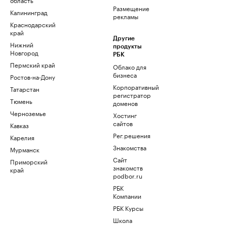
Размещение
Калининград
рекламы
Краснодарский
край
Другие
Нижний
продукты
Новгород
РБК
Пермский край
Облако для
бизнеса
Ростов-на-Дону
Корпоративный
Татарстан
регистратор
Тюмень
доменов
Черноземье
Хостинг
сайтов
Кавказ
Рег.решения
Карелия
Знакомства
Мурманск
Сайт
Приморский
знакомств
край
podbor.ru
РБК
Компании
РБК Курсы
Школа