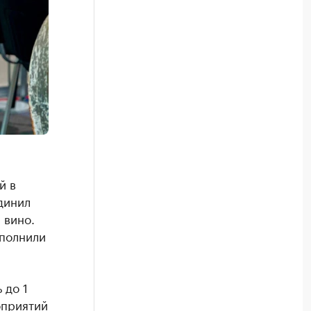
й в
динил
 вино.
ополнили
 до 1
оприятий