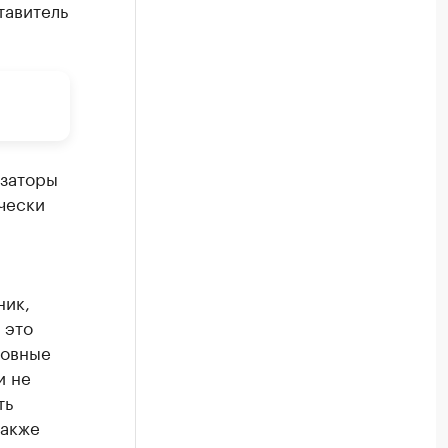
тавитель
изаторы
чески
ник,
 это
новные
и не
ть
также