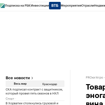
Подписка на РБК
Инвестиции
Мероприятия
Отрасли
Недви
РБК Курсы
РБК Life
Тренды
Визионеры
Национальные проекты
Горо
Газета
Спецпроекты СПб
Конференции СПб
Спецпроекты
Проверк
PROюгАгро
Все новости
Краснодар
Весь мир
Това
СКА подписал контракт с защитником,
который провел пять сезонов в НХЛ
эног
Спорт
В Хорватии столкнулись грузовой и
вина