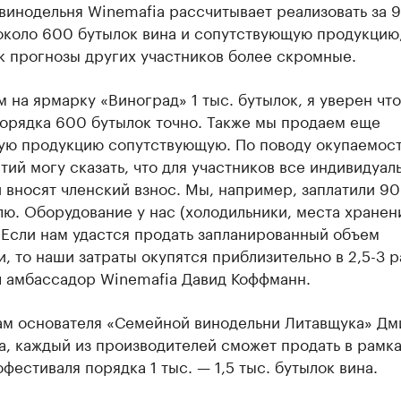
винодельня Winemafia рассчитывает реализовать за 9
около 600 бутылок вина и сопутствующую продукцию,
к прогнозы других участников более скромные.
 на ярмарку «Виноград» 1 тыс. бутылок, я уверен что
порядка 600 бутылок точно. Также мы продаем еще
ую продукцию сопутствующую. По поводу окупаемост
ий могу сказать, что для участников все индивидуаль
 вносят членский взнос. Мы, например, заплатили 90 
ю. Оборудование у нас (холодильники, места хранени
 Если нам удастся продать запланированный объем
, то наши затраты окупятся приблизительно в 2,5-3 р
л амбассадор Winemafia Давид Коффманн.
ам основателя «Семейной винодельни Литавщука» Дм
, каждый из производителей сможет продать в рамк
фестиваля порядка 1 тыс. — 1,5 тыс. бутылок вина.