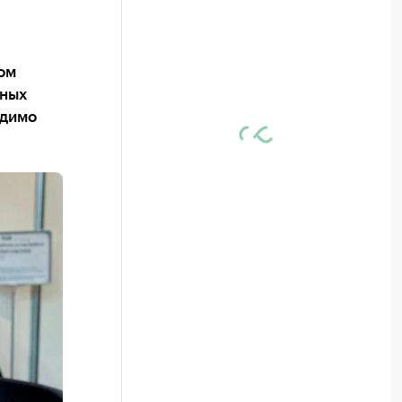
ом
пных
одимо