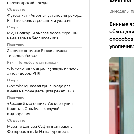
пассажирский поезда
Общество
Виноделы пл
Футболист «Акрона» установил рекорд
РПЛ по заблокированным ударам
Винные я
Спорт
сбыта для
МИД Болгарии вызвал посла Украины
из-за взрыва беспилотника
способов
Политика
увеличива
Зачем экономике России нужна
товарная биржа
РБК и Петербургская Биржа
«Локомотив» сыграл нулевую ничью с
аутсайдером РПЛ
Спорт
Bloomberg назвал три выхода для
Киева на фоне дефицита ракет ПВО
Политика
«Веселый молочник» Уолкер купил
билеты в Стамбул на случай
выдворения
Общество
Марат и Динара Сафины сыграют с
Федерером и Ли На на турнире в