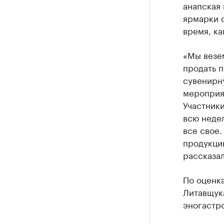
анапская 
ярмарки 
время, ка
«Мы везем
продать 
сувенирн
мероприят
Участники
всю недел
все свое.
продукции
рассказа
По оценк
Литавщука
эногастро