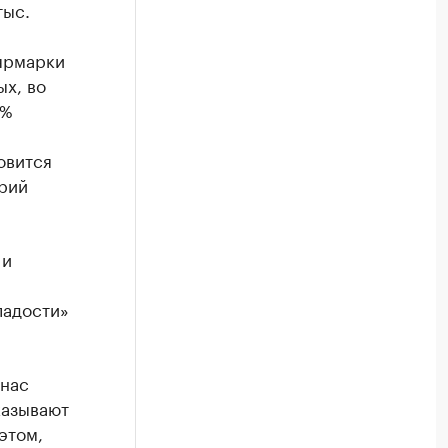
тыс.
 ярмарки
х, во
0%
овится
трий
 и
ладости»
 нас
казывают
этом,