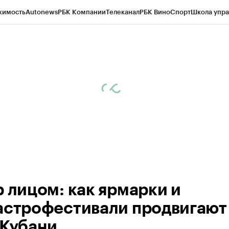
жимость
Autonews
РБК Компании
Телеканал
РБК Вино
Спорт
Школа упра
д
Стиль
Крипто
РБК Бизнес-среда
Дискуссионный клуб
Исследования
К
а контрагентов
Политика
Экономика
Бизнес
Технологии и медиа
Фина
р лицом: как ярмарки и
астрофестивали продвигают
 Кубани