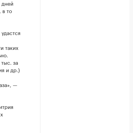
 дней
 в то
 удастся
и таких
но.
тыс. за
я и др.)
аза», —
итрия
ах