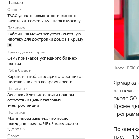
Шанхае
Спорт
ТАСС узнал о возможности скорого
визита Уиткоффа и Кушнера в Москву
Политика
Кабмин РФ может запустить льготную
ипотеку для достройки домов в Крыму
Краснодарский край
Семь признаков успешного бизнес-
центра
Фото: РБК 
РБК и Upside
Карапетян поблагодарил сторонников,
посещавших его во время ареста
Ярмарка «
Политика
летнем се
Зеленский заявил о почти полном
около 50 
отсутствии целых тепловых
Кроме де
электростанций
Политика
программ
Мельникова заявила, что после
невыдачи визы на ЧЕ ей жаль своего
По оценка
здоровья
тыс. — 1,
Спорт