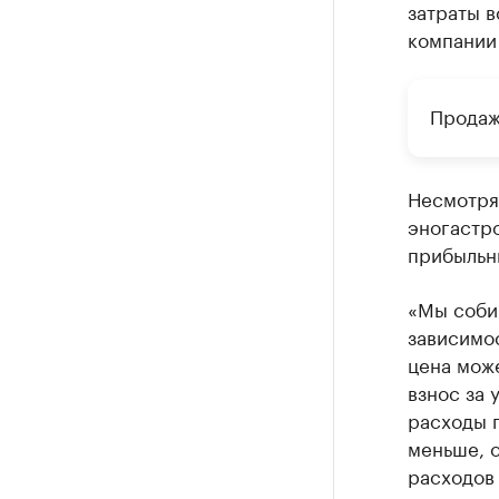
затраты в
компании 
Продаж
Несмотря
эногастро
прибыльн
«Мы собир
зависимос
цена може
взнос за 
расходы п
меньше, о
расходов 