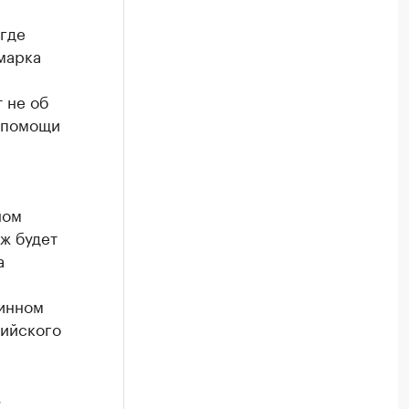
 где
марка
т не об
и помощи
ном
ж будет
а
винном
сийского
,