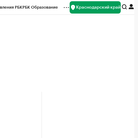
Краснодарский край
вления РБК
РБК Образование
редитные рейтинги
Франшизы
нсы
Рынок наличной валюты