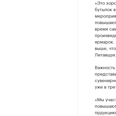
«Это хоро
бутылок в
мероприят
повышают 
время са
произведе
ярмарок. 
выше, что
Литавщук
Важность 
представ
сувенирн
уже в тре
«Мы участ
повышают
прдукцию.