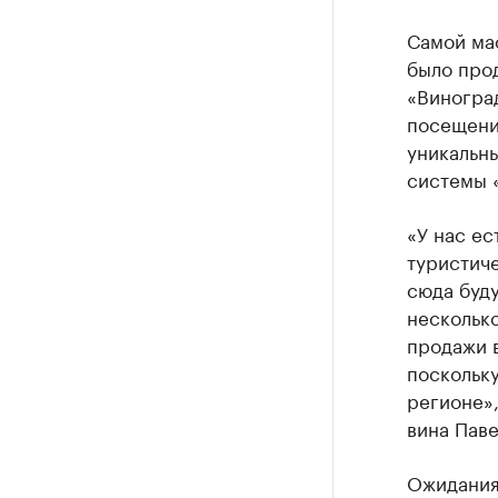
Самой мас
было прод
«Виноград
посещений
уникальны
системы 
«У нас ес
туристиче
сюда буду
несколько
продажи в
поскольку
регионе»
вина Пав
Ожидания 