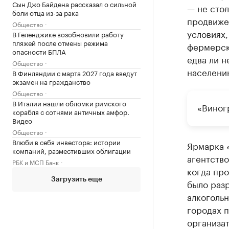
Сын Джо Байдена рассказал о сильной
— не стол
боли отца из-за рака
продвиже
Общество
условиях,
В Геленджике возобновили работу
пляжей после отмены режима
фермерск
опасности БПЛА
едва ли 
Общество
населени
В Финляндии с марта 2027 года введут
экзамен на гражданство
Общество
В Италии нашли обломки римского
«Виног
корабля с сотнями античных амфор.
Видео
Общество
Влюби в себя инвестора: истории
Ярмарка 
компаний, разместивших облигации
агентство
РБК и МСП Банк
когда пр
Загрузить еще
было раз
алкогольн
городах п
организа