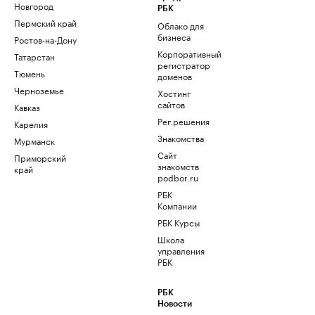
Новгород
РБК
Пермский край
Облако для
бизнеса
Ростов-на-Дону
Корпоративный
Татарстан
регистратор
Тюмень
доменов
Черноземье
Хостинг
сайтов
Кавказ
Рег.решения
Карелия
Знакомства
Мурманск
Сайт
Приморский
знакомств
край
podbor.ru
РБК
Компании
РБК Курсы
Школа
управления
РБК
РБК
Новости