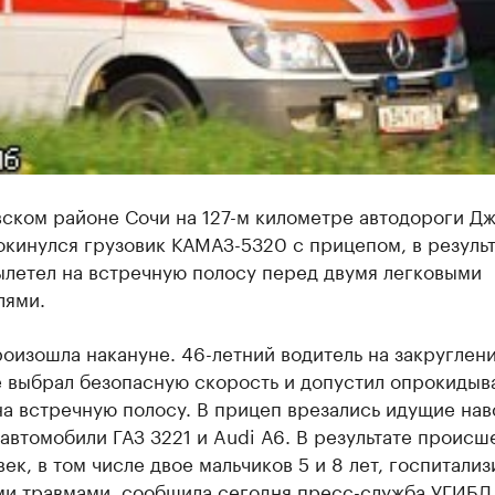
ском районе Сочи на 127-м километре автодороги Дж
кинулся грузовик КАМАЗ-5320 с прицепом, в резуль
ылетел на встречную полосу перед двумя легковыми
лями.
оизошла накануне. 46-летний водитель на закруглен
е выбрал безопасную скорость и допустил опрокидыв
а встречную полосу. В прицеп врезались идущие нав
автомобили ГАЗ 3221 и Audi А6. В результате происш
век, в том числе двое мальчиков 5 и 8 лет, госпитали
ми травмами, сообщила сегодня пресс-служба УГИБ