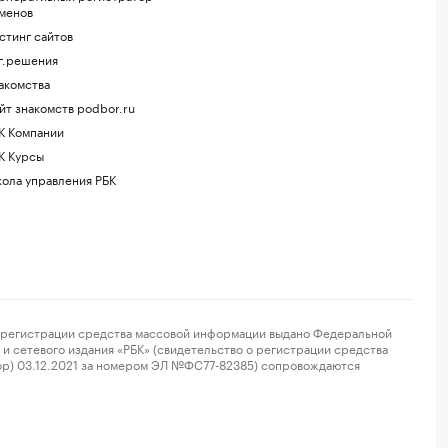
менов
стинг сайтов
г.решения
акомства
йт знакомств podbor.ru
К Компании
К Курсы
ола управления РБК
регистрации средства массовой информации выдано Федеральной
и сетевого издания «РБК» (свидетельство о регистрации средства
ор) 03.12.2021 за номером ЭЛ №ФС77-82385) сопровождаются