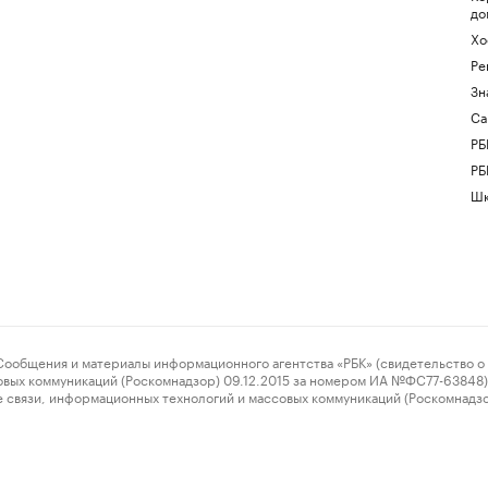
до
Хо
Ре
Зн
Са
РБ
РБ
Шк
ения и материалы информационного агентства «РБК» (свидетельство о 
овых коммуникаций (Роскомнадзор) 09.12.2015 за номером ИА №ФС77-63848) 
 связи, информационных технологий и массовых коммуникаций (Роскомнадз