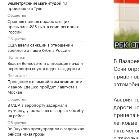
Землетрясение магнитудой 4,1
произошло в Туве
Общество
Средняя пенсия неработающих
превысила ₽35 тыс. в семи регионах
России
Общество
США ввели санкции в отношении
военного атташе Кубы в России
Политика
В Лазарев
Власти Венесуэлы и оппозиция начали
Сочи опро
переговоры спустя неделю задержки
прицеп в
Политика
Прощание с олимпийским чемпионом
автомоби
Иваном Едешко пройдет 7 августа в
Москве
Авария пр
Общество
В США в аэропорту задержали
дороги н
мужчину, угрожавшего взорвать бомбу
прицепа н
на рейсе
легковые 
Общество
Во Внуково предупредили о задержках
пять чело
рейсов из-за грозы
с тяжелы