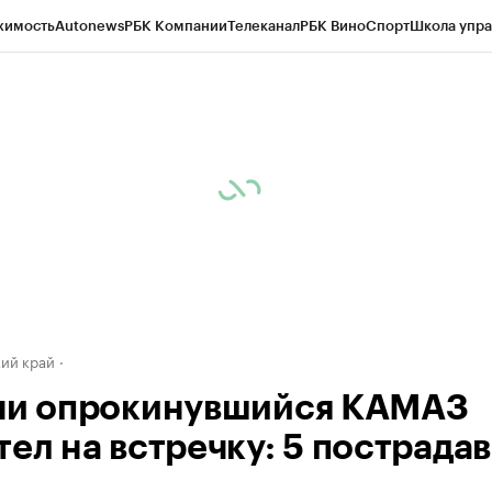
жимость
Autonews
РБК Компании
Телеканал
РБК Вино
Спорт
Школа упра
д
Стиль
Крипто
РБК Бизнес-среда
Дискуссионный клуб
Исследования
К
а контрагентов
Политика
Экономика
Бизнес
Технологии и медиа
Фина
ий край
чи опрокинувшийся КАМАЗ
тел на встречку: 5 пострада