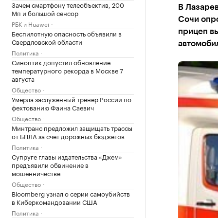
Зачем смартфону телеобъектив, 200
В Лазарев
Мп и большой сенсор
Сочи опр
РБК и Huawei
прицеп в
Беспилотную опасность объявили в
Свердловской области
автомоби
Политика
Синоптик допустил обновление
температурного рекорда в Москве 7
августа
Общество
Умерла заслуженный тренер России по
фехтованию Фаина Саевич
Общество
Минтранс предложил защищать трассы
от БПЛА за счет дорожных бюджетов
Политика
Супруге главы издательства «Джем»
предъявили обвинение в
мошенничестве
Общество
Bloomberg узнал о серии самоубийств
в Киберкомандовании США
Политика