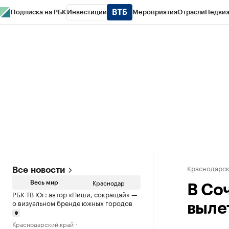
Подписка на РБК
Инвестиции
Мероприятия
Отрасли
Недви
РБК Курсы
РБК Life
Тренды
Визионеры
Национальные проекты
Горо
Газета
Спецпроекты СПб
Конференции СПб
Спецпроекты
Проверк
Краснодарск
Все новости
Краснодар
Весь мир
В Со
РБК ТВ Юг: автор «Пиши, сокращай» —
о визуальном бренде южных городов
выле
Краснодарский край