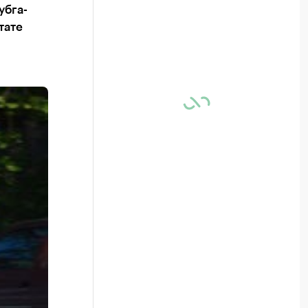
убга-
тате