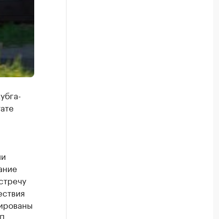
убга-
тате
ии
ание
стречу
ествия
зированы
ДД