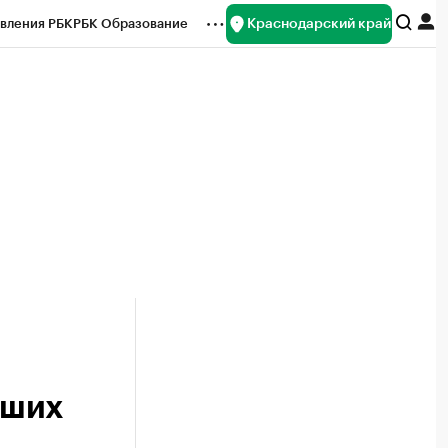
Краснодарский край
вления РБК
РБК Образование
редитные рейтинги
Франшизы
нсы
Рынок наличной валюты
вших