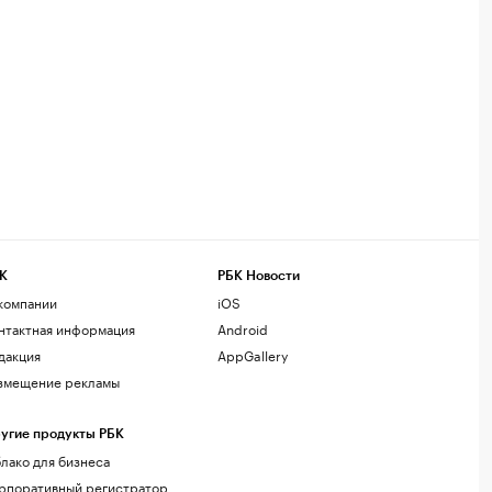
К
РБК Новости
компании
iOS
нтактная информация
Android
дакция
AppGallery
змещение рекламы
угие продукты РБК
лако для бизнеса
рпоративный регистратор