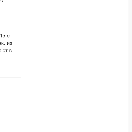
15 с
к, из
ают в