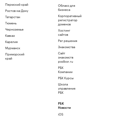
Пермский край
Облако для
бизнеса
Ростов-на-Дону
Корпоративный
Татарстан
регистратор
Тюмень
доменов
Черноземье
Хостинг
сайтов
Кавказ
Рег.решения
Карелия
Знакомства
Мурманск
Сайт
Приморский
знакомств
край
podbor.ru
РБК
Компании
РБК Курсы
Школа
управления
РБК
РБК
Новости
iOS