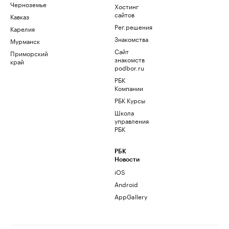
Черноземье
Хостинг
сайтов
Кавказ
Рег.решения
Карелия
Знакомства
Мурманск
Сайт
Приморский
знакомств
край
podbor.ru
РБК
Компании
РБК Курсы
Школа
управления
РБК
РБК
Новости
iOS
Android
AppGallery