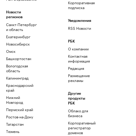
Корпоративная
подписка
Новости
регионов
Уведомления
Санкт-Петербург
RSS Новости
и область
Екатеринбург
РБК
Новосибирск
О компании
Омск
Контактная
Башкортостан
информация
Вологодская
Редакция
область
Размещение
Калининград
рекламы
Краснодарский
край
Другие
Нижний
продукты
Новгород
РБК
Пермский край
Облако для
бизнеса
Ростов-на-Дону
Корпоративный
Татарстан
регистратор
Тюмень
доменов