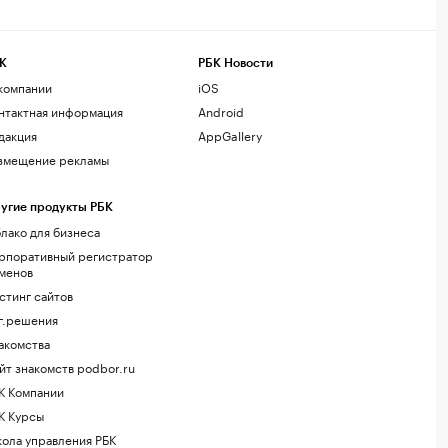
К
РБК Новости
компании
iOS
нтактная информация
Android
дакция
AppGallery
змещение рекламы
угие продукты РБК
лако для бизнеса
рпоративный регистратор
менов
стинг сайтов
г.решения
акомства
йт знакомств podbor.ru
К Компании
К Курсы
ола управления РБК