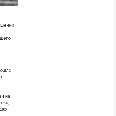
ошении
ащего
а
зошло
л.
ач на
тока,
дар