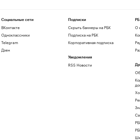
Социальные сети
Подписки
РБ
ВКонтакте
Скрыть баннеры на РБК
О 
Одноклассники
Подписка на РБК
Ко
Telegram
Корпоративная подписка
Ре
Дзен
Ра
Уведомления
RSS Новости
Др
Об
Ко
до
Хо
Ре
Зн
Са
РБ
РБ
Шк