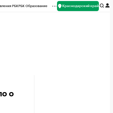
Краснодарский край
вления РБК
РБК Образование
редитные рейтинги
Франшизы
нсы
Рынок наличной валюты
ло о