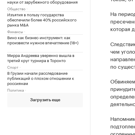
науки от зарубежного оборудования
Общество
На перио
Изъятия в пользу государства
обеспечили более 40% российского
пресечен
рынка M&A
которая д
Финансы
Вино как бизнес-инструмент: как
произвести нужное впечатление (18+)
Следствие
чем угол
Мирра Андреева уверенно вышла в
направле
третий круг турнира в Торонто
по сущест
Спорт
В Грузии начали расследование
публикаций о плохом отношении к
Обвиняемо
россиянам
принудите
Политика
определе
Загрузить еще
деятельно
Напомним
подтоплен
оголенны