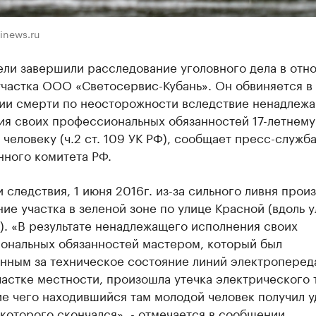
inews.ru
ели завершили расследование уголовного дела в отн
участка ООО «Светосервис-Кубань». Он обвиняется в
ии смерти по неосторожности вследствие ненадлеж
ия своих профессиональных обязанностей 17-летнему
человеку (ч.2 ст. 109 УК РФ), сообщает пресс-служб
нного комитета РФ.
 следствия, 1 июня 2016г. из-за сильного ливня прои
ие участка в зеленой зоне по улице Красной (вдоль у
. «В результате ненадлежащего исполнения своих
ональных обязанностей мастером, который был
енным за техническое состояние линий электроперед
астке местности, произошла утечка электрического 
е чего находившийся там молодой человек получил у
 которого скончался», - отмечается в сообщении.