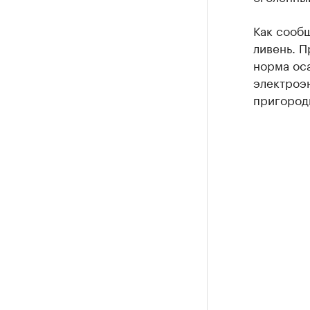
Как сообщ
ливень. П
норма ос
электроэ
пригород