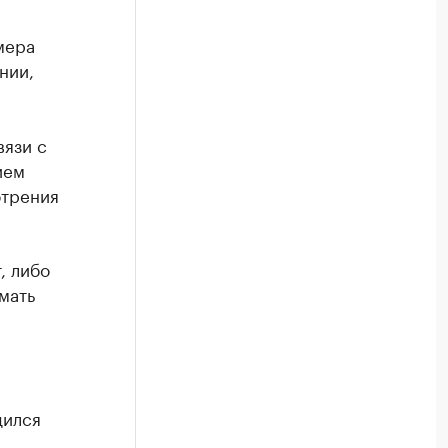
мера
нии,
вязи с
ием
отрения
, либо
мать
дился