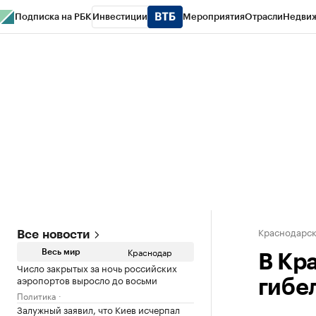
Подписка на РБК
Инвестиции
Мероприятия
Отрасли
Недви
РБК Курсы
РБК Life
Тренды
Визионеры
Национальные проекты
Горо
Газета
Спецпроекты СПб
Конференции СПб
Спецпроекты
Проверк
Краснодарск
Все новости
Краснодар
Весь мир
В Кр
Число закрытых за ночь российских
аэропортов выросло до восьми
гибе
Политика
Залужный заявил, что Киев исчерпал