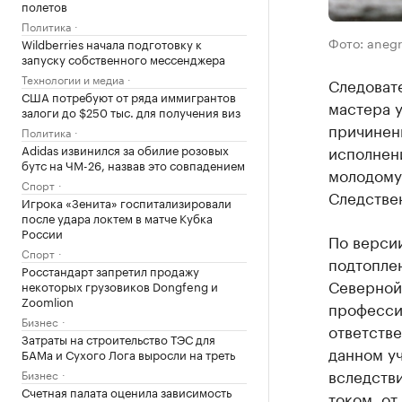
полетов
Политика
Фото: anegr
Wildberries начала подготовку к
запуску собственного мессенджера
Технологии и медиа
Следоват
США потребуют от ряда иммигрантов
мастера 
залоги до $250 тыс. для получения виз
причинен
Политика
исполнен
Adidas извинился за обилие розовых
бутс на ЧМ-26, назвав это совпадением
молодому 
Спорт
Следстве
Игрока «Зенита» госпитализировали
после удара локтем в матче Кубка
России
По версии
Спорт
подтоплен
Росстандарт запретил продажу
Северной)
некоторых грузовиков Dongfeng и
Zoomlion
професси
Бизнес
ответств
Затраты на строительство ТЭС для
данном уч
БАМа и Сухого Лога выросли на треть
вследстви
Бизнес
Счетная палата оценила зависимость
током, от