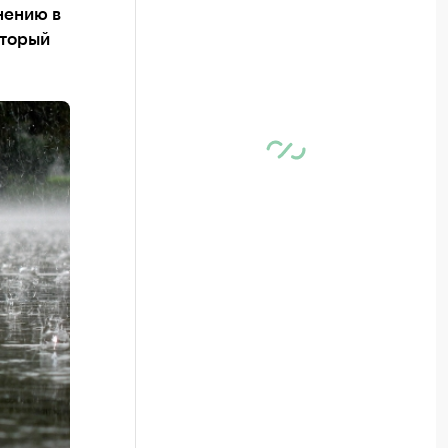
нению в
оторый