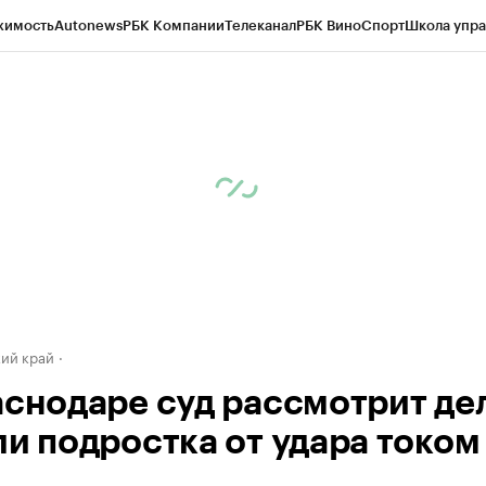
жимость
Autonews
РБК Компании
Телеканал
РБК Вино
Спорт
Школа упра
д
Стиль
Крипто
РБК Бизнес-среда
Дискуссионный клуб
Исследования
К
а контрагентов
Политика
Экономика
Бизнес
Технологии и медиа
Фина
ий край
аснодаре суд рассмотрит де
ли подростка от удара током