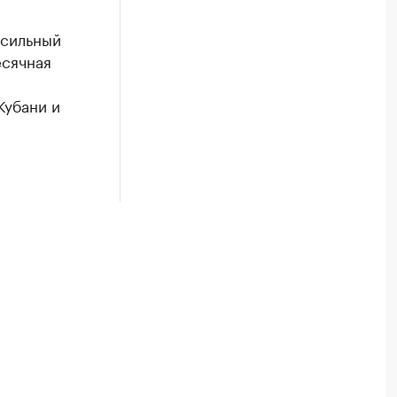
 сильный
есячная
Кубани и