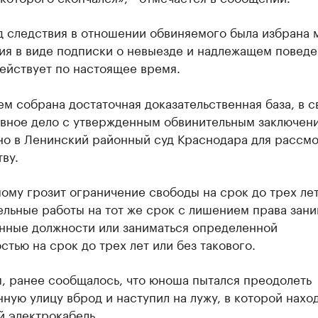
д следствия в отношении обвиняемого была избрана 
ия в виде подписки о невыезде и надлежащем поведе
ействует по настоящее время.
м собрана достаточная доказательственная база, в с
овное дело с утвержденным обвинительным заключен
но в Ленинский районный суд Краснодара для рассм
ву.
му грозит ограничение свободы на срок до трех лет
льные работы на тот же срок с лишением права зани
нные должности или заниматься определенной
стью на срок до трех лет или без такового.
, ранее сообщалось, что юноша пытался преодолеть
ную улицу вброд и наступил на лужу, в которой нахо
й электрокабель.