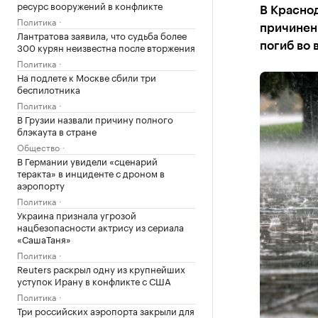
ресурс вооружений в конфликте
В Краснод
Политика
причинен
Лантратова заявила, что судьба более
300 курян неизвестна после вторжения
погиб во 
Политика
На подлете к Москве сбили три
беспилотника
Политика
В Грузии назвали причину полного
блэкаута в стране
Общество
В Германии увидели «сценарий
теракта» в инциденте с дроном в
аэропорту
Политика
Украина признала угрозой
нацбезопасности актрису из сериала
«СашаТаня»
Политика
Reuters раскрыл одну из крупнейших
уступок Ирану в конфликте с США
Политика
Три российских аэропорта закрыли для