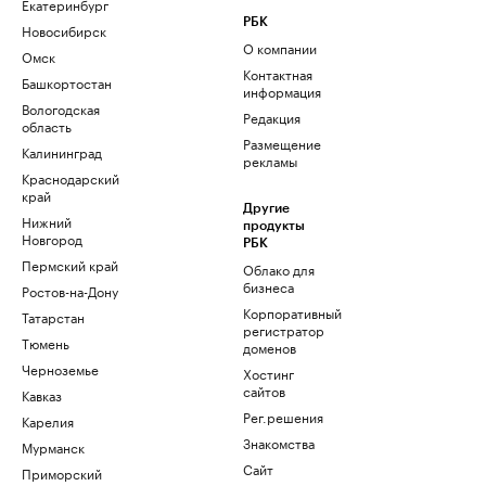
Екатеринбург
РБК
Новосибирск
О компании
Омск
Контактная
Башкортостан
информация
Вологодская
Редакция
область
Размещение
Калининград
рекламы
Краснодарский
край
Другие
Нижний
продукты
Новгород
РБК
Пермский край
Облако для
бизнеса
Ростов-на-Дону
Корпоративный
Татарстан
регистратор
Тюмень
доменов
Черноземье
Хостинг
сайтов
Кавказ
Рег.решения
Карелия
Знакомства
Мурманск
Сайт
Приморский
знакомств