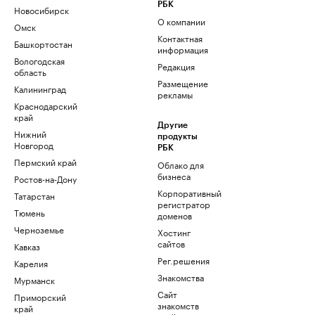
РБК
Новосибирск
О компании
Омск
Контактная
Башкортостан
информация
Вологодская
Редакция
область
Размещение
Калининград
рекламы
Краснодарский
край
Другие
Нижний
продукты
Новгород
РБК
Пермский край
Облако для
бизнеса
Ростов-на-Дону
Корпоративный
Татарстан
регистратор
Тюмень
доменов
Черноземье
Хостинг
сайтов
Кавказ
Рег.решения
Карелия
Знакомства
Мурманск
Сайт
Приморский
знакомств
край