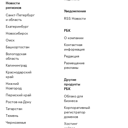
Новости
регионов
Уведомления
Санкт-Петербург
RSS Новости
и область
Екатеринбург
РБК
Новосибирск
О компании
Омск
Контактная
Башкортостан
информация
Вологодская
Редакция
область
Размещение
Калининград
рекламы
Краснодарский
край
Другие
Нижний
продукты
Новгород
РБК
Пермский край
Облако для
бизнеса
Ростов-на-Дону
Корпоративный
Татарстан
регистратор
Тюмень
доменов
Черноземье
Хостинг
сайтов