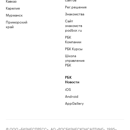
Кавказ
Рег.решения
Карелия
Знакомства
Мурманск
Сайт
Приморский
знакомств
край
podbor.ru
РБК
Компании
РБК Курсы
Школа
управления
РБК
РБК
Новости
iOS
Android
AppGallery
© ООО «БИЗНЕСПРЕСС», АО «РОСБИЗНЕСКОНСАЛТИНГ», 1995–