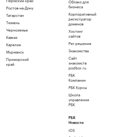
Пермский край
Облако для
бизнеса
Ростов-на-Дону
Корпоративный
Татарстан
регистратор
Тюмень
доменов
Черноземье
Хостинг
сайтов
Кавказ
Рег.решения
Карелия
Знакомства
Мурманск
Сайт
Приморский
знакомств
край
podbor.ru
РБК
Компании
РБК Курсы
Школа
управления
РБК
РБК
Новости
iOS