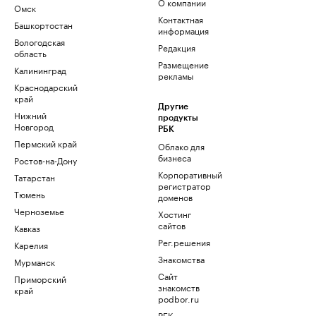
О компании
Омск
Контактная
Башкортостан
информация
Вологодская
Редакция
область
Размещение
Калининград
рекламы
Краснодарский
край
Другие
Нижний
продукты
Новгород
РБК
Пермский край
Облако для
бизнеса
Ростов-на-Дону
Корпоративный
Татарстан
регистратор
Тюмень
доменов
Черноземье
Хостинг
сайтов
Кавказ
Рег.решения
Карелия
Знакомства
Мурманск
Сайт
Приморский
знакомств
край
podbor.ru
РБК