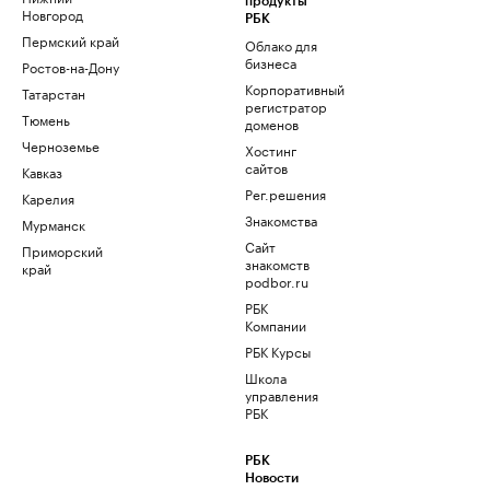
продукты
Новгород
РБК
Пермский край
Облако для
бизнеса
Ростов-на-Дону
Корпоративный
Татарстан
регистратор
Тюмень
доменов
Черноземье
Хостинг
сайтов
Кавказ
Рег.решения
Карелия
Знакомства
Мурманск
Сайт
Приморский
знакомств
край
podbor.ru
РБК
Компании
РБК Курсы
Школа
управления
РБК
РБК
Новости