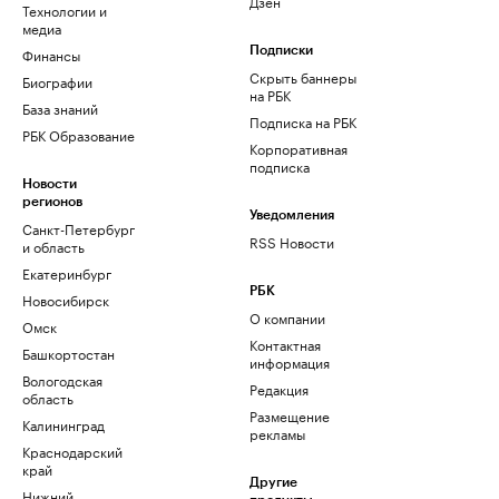
Дзен
Технологии и
медиа
Финансы
Подписки
Скрыть баннеры
Биографии
на РБК
База знаний
Подписка на РБК
РБК Образование
Корпоративная
подписка
Новости
регионов
Уведомления
Санкт-Петербург
RSS Новости
и область
Екатеринбург
РБК
Новосибирск
О компании
Омск
Контактная
Башкортостан
информация
Вологодская
Редакция
область
Размещение
Калининград
рекламы
Краснодарский
край
Другие
Нижний