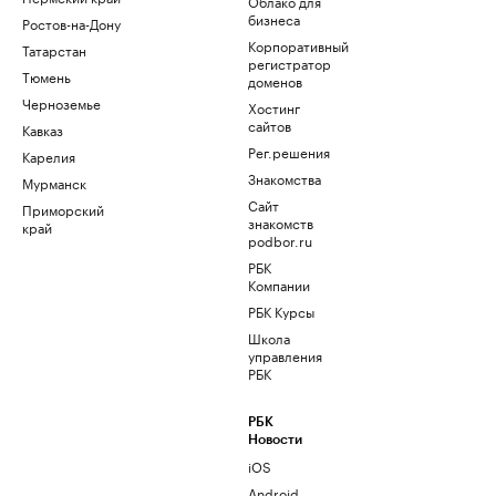
Облако для
бизнеса
Ростов-на-Дону
Корпоративный
Татарстан
регистратор
Тюмень
доменов
Черноземье
Хостинг
сайтов
Кавказ
Рег.решения
Карелия
Знакомства
Мурманск
Сайт
Приморский
знакомств
край
podbor.ru
РБК
Компании
РБК Курсы
Школа
управления
РБК
РБК
Новости
iOS
Android