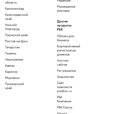
область
Размещение
Калининград
рекламы
Краснодарский
край
Другие
Нижний
продукты
Новгород
РБК
Пермский край
Облако для
бизнеса
Ростов-на-Дону
Корпоративный
Татарстан
регистратор
Тюмень
доменов
Черноземье
Хостинг
сайтов
Кавказ
Рег.решения
Карелия
Знакомства
Мурманск
Сайт
Приморский
знакомств
край
podbor.ru
РБК
Компании
РБК Курсы
Школа