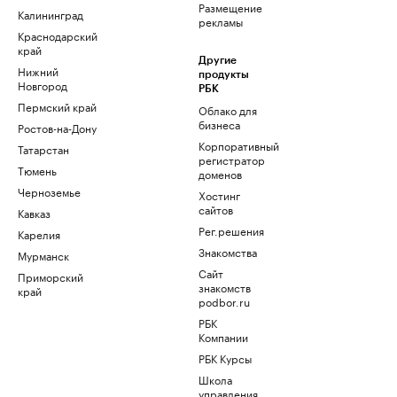
Размещение
Калининград
рекламы
Краснодарский
край
Другие
Нижний
продукты
Новгород
РБК
Пермский край
Облако для
бизнеса
Ростов-на-Дону
Корпоративный
Татарстан
регистратор
Тюмень
доменов
Черноземье
Хостинг
сайтов
Кавказ
Рег.решения
Карелия
Знакомства
Мурманск
Сайт
Приморский
знакомств
край
podbor.ru
РБК
Компании
РБК Курсы
Школа
управления