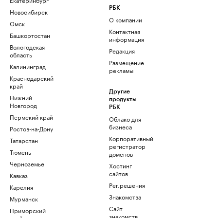
РБК
Новосибирск
О компании
Омск
Контактная
Башкортостан
информация
Вологодская
Редакция
область
Размещение
Калининград
рекламы
Краснодарский
край
Другие
Нижний
продукты
Новгород
РБК
Пермский край
Облако для
бизнеса
Ростов-на-Дону
Корпоративный
Татарстан
регистратор
Тюмень
доменов
Черноземье
Хостинг
сайтов
Кавказ
Рег.решения
Карелия
Знакомства
Мурманск
Сайт
Приморский
знакомств
край