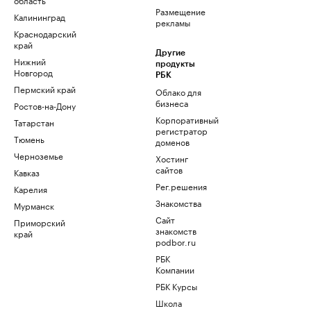
Размещение
Калининград
рекламы
Краснодарский
край
Другие
Нижний
продукты
Новгород
РБК
Пермский край
Облако для
бизнеса
Ростов-на-Дону
Корпоративный
Татарстан
регистратор
Тюмень
доменов
Черноземье
Хостинг
сайтов
Кавказ
Рег.решения
Карелия
Знакомства
Мурманск
Сайт
Приморский
знакомств
край
podbor.ru
РБК
Компании
РБК Курсы
Школа