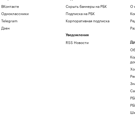
ВКонтакте
Скрыть баннеры на РБК
О 
Одноклассники
Подписка на РБК
Ко
Telegram
Корпоративная подписка
Ре
Дзен
Ра
Уведомления
RSS Новости
Др
Об
Ко
до
Хо
Ре
Зн
Са
РБ
РБ
Шк