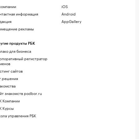
компании
iOS
нтактная информация
Android
дакция
AppGallery
змещение рекламы
угие продукты РБК
лако для бизнеса
рпоративный регистратор
менов
стинг сайтов
г.решения
акомства
йт знакомств podbor.ru
К Компании
К Курсы
ола управления РБК