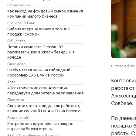
Образование
Как выход на фондовый рынок изменил
компании малого бизнеса
РБК и МСП Банк
Библия впервые вошла в топ-100
продаж «Эксмо»
Общество
Летчики самолета Cessna 182
рассказали, как выжили без еды и в
холоде
Свое дело
Фото: admkr
Geely назвал цены на гибридный
кроссовер EX5 EM-R в России
Контроли
Авто
работают 
«Электрические сети Армении»
передадут в доверительное управление
Александр
Политика
Совбезе.
Санкции: что это, виды, как работают,
влияние санкций США и ЕС на Россию
По данным
База знаний
Как работает крупнейшая товарно-
порядка 
сырьевая биржа страны
работу. С
РБК и Петербургская Биржа