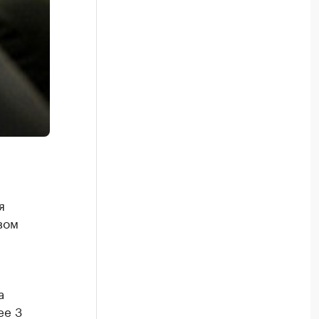
я
вом
а
ее 3