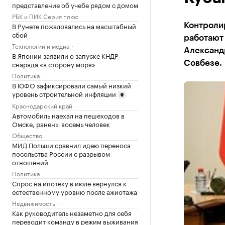
представление об учебе рядом с домом
РБК и ПИК Серия плюс
В Рунете пожаловались на масштабный
Контроли
сбой
работают 
Технологии и медиа
Александр
В Японии заявили о запуске КНДР
снаряда «в сторону моря»
Совбезе.
Политика
В ЮФО зафиксировали самый низкий
уровень строительной инфляции
Краснодарский край
Автомобиль наехал на пешеходов в
Омске, ранены восемь человек
Общество
МИД Польши сравнил идею переноса
посольства России с разрывом
отношений
Политика
Спрос на ипотеку в июле вернулся к
естественному уровню после ажиотажа
Недвижимость
Как руководитель незаметно для себя
переводит команду в режим выживания