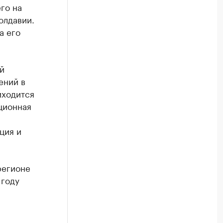
его на
олдавии.
а его
й
ений в
иходится
ционная
ция и
регионе
 году