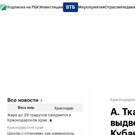
Подписка на РБК
Инвестиции
Мероприятия
Отрасли
Недви
РБК Курсы
РБК Life
Тренды
Визионеры
Национальные проекты
Горо
Газета
Спецпроекты СПб
Конференции СПб
Спецпроекты
Проверк
Краснодарск
Все новости
Краснодар
Весь мир
А. Т
Жара до 39 градусов ожидается в
Краснодарском крае
выдв
Краснодарский край
Куба
Школы с отличием: как изменилось