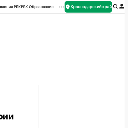
Краснодарский край
вления РБК
РБК Образование
редитные рейтинги
Франшизы
нсы
Рынок наличной валюты
рии