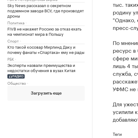
тыс. таки
Sky News рассказал о секретном
подземном заводе ВСУ, где производят
родину ул
дроны
"Однако, 
Политика
пресс-сл
FIVB не накажет Россию за отказ ехать
на чемпионат мира в Польшу
Спорт
По мнению
Кто такой косовар Мирлинд Даку и
ресурс в 
почему фанаты «Спартака» ему не рады
сфере миг
РБК
лишь 4 ты
Эксперты назвали преимущества и
недостатки обучения в вузах Китая
служба, с
РАДИО
расскажет
Общество
УФМС не в
Загрузить еще
Для ужес
усилили к
добавляю
Теги