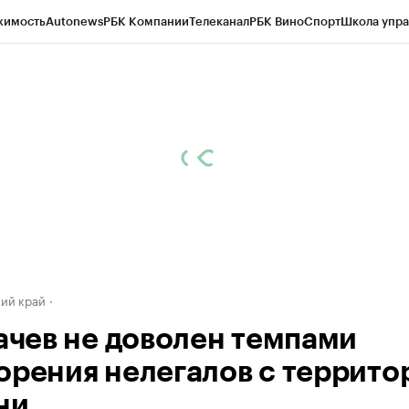
жимость
Autonews
РБК Компании
Телеканал
РБК Вино
Спорт
Школа упра
д
Стиль
Крипто
РБК Бизнес-среда
Дискуссионный клуб
Исследования
К
а контрагентов
Политика
Экономика
Бизнес
Технологии и медиа
Фина
ий край
качев не доволен темпами
орения нелегалов с террито
ни