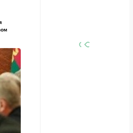
я
вом