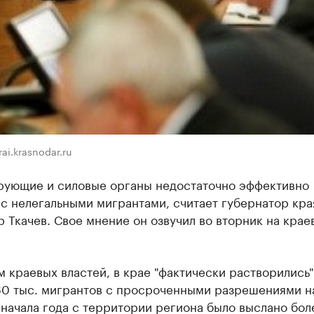
ai.krasnodar.ru
рующие и силовые органы недостаточно эффективно
с нелегальными мигрантами, считает губернатор кра
 Ткачев. Свое мнение он озвучил во вторник на крае
 краевых властей, в крае "фактически растворились"
60 тыс. мигрантов с просроченными разрешениями н
 начала года с территории региона было выслано бол