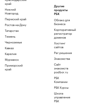
край
Другие
Нижний
продукты
Новгород
РБК
Пермский край
Облако для
бизнеса
Ростов-на-Дону
Корпоративный
Татарстан
регистратор
Тюмень
доменов
Черноземье
Хостинг
сайтов
Кавказ
Рег.решения
Карелия
Знакомства
Мурманск
Сайт
Приморский
знакомств
край
podbor.ru
РБК
Компании
РБК Курсы
Школа
управления
РБК