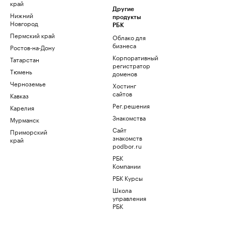
край
Другие
Нижний
продукты
Новгород
РБК
Пермский край
Облако для
бизнеса
Ростов-на-Дону
Корпоративный
Татарстан
регистратор
Тюмень
доменов
Черноземье
Хостинг
сайтов
Кавказ
Рег.решения
Карелия
Знакомства
Мурманск
Сайт
Приморский
знакомств
край
podbor.ru
РБК
Компании
РБК Курсы
Школа
управления
РБК