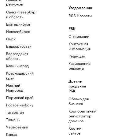
регионов
Уведомления
Санкт-Петербург
RSS Новости
и область
Екатеринбург
РБК
Новосибирск
О компании
Омск
Контактная
Башкортостан
информация
Вологодская
Редакция
область
Размещение
Калининград
рекламы
Краснодарский
край
Другие
Нижний
продукты
Новгород
РБК
Пермский край
Облако для
бизнеса
Ростов-на-Дону
Корпоративный
Татарстан
регистратор
Тюмень
доменов
Черноземье
Хостинг
сайтов
Кавказ