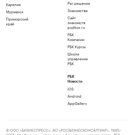
Рег.решения
Карелия
Знакомства
Мурманск
Сайт
Приморский
знакомств
край
podbor.ru
РБК
Компании
РБК Курсы
Школа
управления
РБК
РБК
Новости
iOS
Android
AppGallery
© ООО «БИЗНЕСПРЕСС», АО «РОСБИЗНЕСКОНСАЛТИНГ», 1995–
2026. Сообщения и материалы информационного агентства «РБК»