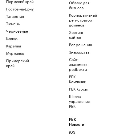
Пермский край
Облако для
бизнеса
Ростов-на-Дону
Корпоративный
Татарстан
регистратор
Тюмень
доменов
Черноземье
Хостинг
сайтов
Кавказ
Рег.решения
Карелия
Знакомства
Мурманск
Сайт
Приморский
знакомств
край
podbor.ru
РБК
Компании
РБК Курсы
Школа
управления
РБК
РБК
Новости
iOS