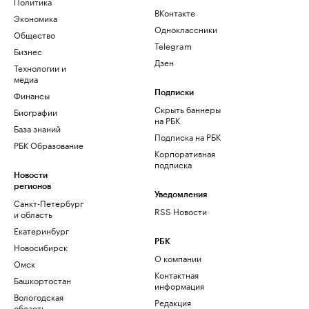
Политика
ВКонтакте
Экономика
Одноклассники
Общество
Telegram
Бизнес
Дзен
Технологии и
медиа
Финансы
Подписки
Скрыть баннеры
Биографии
на РБК
База знаний
Подписка на РБК
РБК Образование
Корпоративная
подписка
Новости
регионов
Уведомления
Санкт-Петербург
RSS Новости
и область
Екатеринбург
РБК
Новосибирск
О компании
Омск
Контактная
Башкортостан
информация
Вологодская
Редакция
область