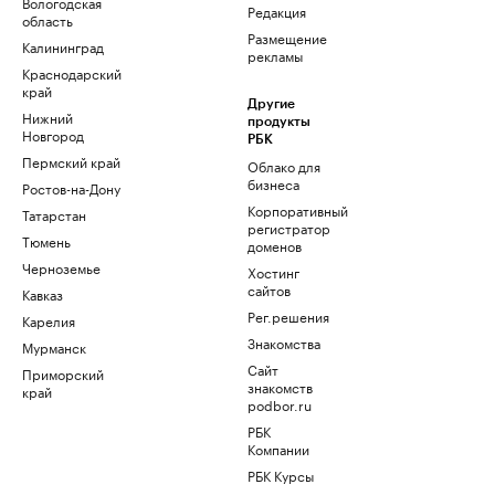
Вологодская
Редакция
область
Размещение
Калининград
рекламы
Краснодарский
край
Другие
Нижний
продукты
Новгород
РБК
Пермский край
Облако для
бизнеса
Ростов-на-Дону
Корпоративный
Татарстан
регистратор
Тюмень
доменов
Черноземье
Хостинг
сайтов
Кавказ
Рег.решения
Карелия
Знакомства
Мурманск
Сайт
Приморский
знакомств
край
podbor.ru
РБК
Компании
РБК Курсы