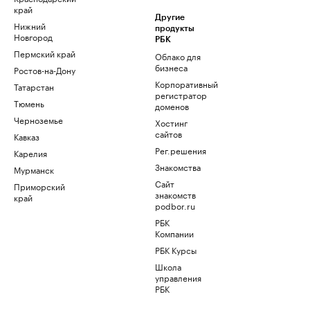
край
Другие
Нижний
продукты
Новгород
РБК
Пермский край
Облако для
бизнеса
Ростов-на-Дону
Корпоративный
Татарстан
регистратор
Тюмень
доменов
Черноземье
Хостинг
сайтов
Кавказ
Рег.решения
Карелия
Знакомства
Мурманск
Сайт
Приморский
знакомств
край
podbor.ru
РБК
Компании
РБК Курсы
Школа
управления
РБК