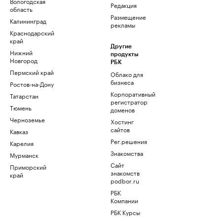
Вологодская
Редакция
область
Размещение
Калининград
рекламы
Краснодарский
край
Другие
Нижний
продукты
Новгород
РБК
Пермский край
Облако для
бизнеса
Ростов-на-Дону
Корпоративный
Татарстан
регистратор
Тюмень
доменов
Черноземье
Хостинг
сайтов
Кавказ
Рег.решения
Карелия
Знакомства
Мурманск
Сайт
Приморский
знакомств
край
podbor.ru
РБК
Компании
РБК Курсы