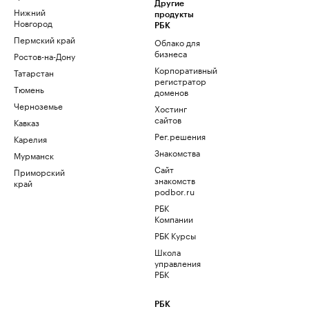
Другие
Нижний
продукты
Новгород
РБК
Пермский край
Облако для
бизнеса
Ростов-на-Дону
Корпоративный
Татарстан
регистратор
Тюмень
доменов
Черноземье
Хостинг
сайтов
Кавказ
Рег.решения
Карелия
Знакомства
Мурманск
Сайт
Приморский
знакомств
край
podbor.ru
РБК
Компании
РБК Курсы
Школа
управления
РБК
РБК