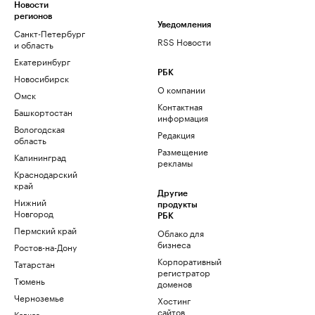
Новости
регионов
Уведомления
Санкт-Петербург
RSS Новости
и область
Екатеринбург
РБК
Новосибирск
О компании
Омск
Контактная
Башкортостан
информация
Вологодская
Редакция
область
Размещение
Калининград
рекламы
Краснодарский
край
Другие
Нижний
продукты
Новгород
РБК
Пермский край
Облако для
бизнеса
Ростов-на-Дону
Корпоративный
Татарстан
регистратор
Тюмень
доменов
Черноземье
Хостинг
сайтов
Кавказ