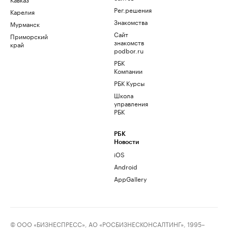
Рег.решения
Карелия
Знакомства
Мурманск
Сайт
Приморский
знакомств
край
podbor.ru
РБК
Компании
РБК Курсы
Школа
управления
РБК
РБК
Новости
iOS
Android
AppGallery
© ООО «БИЗНЕСПРЕСС», АО «РОСБИЗНЕСКОНСАЛТИНГ», 1995–