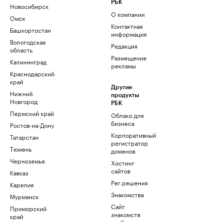
РБК
Новосибирск
О компании
Омск
Контактная
Башкортостан
информация
Вологодская
Редакция
область
Размещение
Калининград
рекламы
Краснодарский
край
Другие
Нижний
продукты
Новгород
РБК
Пермский край
Облако для
бизнеса
Ростов-на-Дону
Корпоративный
Татарстан
регистратор
Тюмень
доменов
Черноземье
Хостинг
сайтов
Кавказ
Рег.решения
Карелия
Знакомства
Мурманск
Сайт
Приморский
знакомств
край
podbor.ru