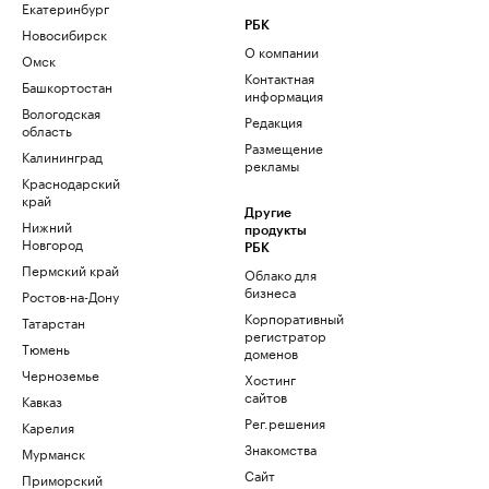
Екатеринбург
РБК
Новосибирск
О компании
Омск
Контактная
Башкортостан
информация
Вологодская
Редакция
область
Размещение
Калининград
рекламы
Краснодарский
край
Другие
Нижний
продукты
Новгород
РБК
Пермский край
Облако для
бизнеса
Ростов-на-Дону
Корпоративный
Татарстан
регистратор
Тюмень
доменов
Черноземье
Хостинг
сайтов
Кавказ
Рег.решения
Карелия
Знакомства
Мурманск
Сайт
Приморский