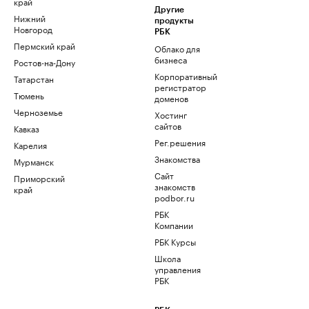
край
Другие
Нижний
продукты
Новгород
РБК
Пермский край
Облако для
бизнеса
Ростов-на-Дону
Корпоративный
Татарстан
регистратор
Тюмень
доменов
Черноземье
Хостинг
сайтов
Кавказ
Рег.решения
Карелия
Знакомства
Мурманск
Сайт
Приморский
знакомств
край
podbor.ru
РБК
Компании
РБК Курсы
Школа
управления
РБК