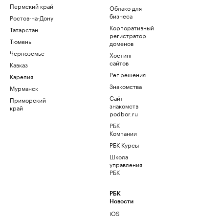
Пермский край
Облако для
бизнеса
Ростов-на-Дону
Корпоративный
Татарстан
регистратор
Тюмень
доменов
Черноземье
Хостинг
сайтов
Кавказ
Рег.решения
Карелия
Знакомства
Мурманск
Сайт
Приморский
знакомств
край
podbor.ru
РБК
Компании
РБК Курсы
Школа
управления
РБК
РБК
Новости
iOS