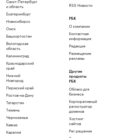
Санкт-Петербург
RSS Новости
и область
Екатеринбург
РБК
Новосибирск
О компании
Омск
Контактная
Башкортостан
информация
Вологодская
Редакция
область
Размещение
Калининград
рекламы
Краснодарский
край
Другие
Нижний
продукты
Новгород
РБК
Пермский край
Облако для
бизнеса
Ростов-на-Дону
Корпоративный
Татарстан
регистратор
Тюмень
доменов
Черноземье
Хостинг
сайтов
Кавказ
Рег.решения
Карелия
Знакомства