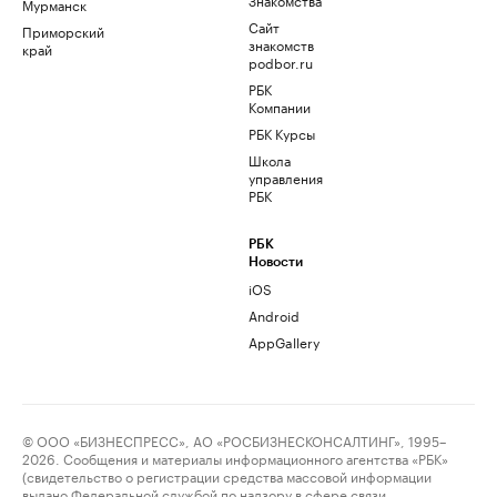
Мурманск
Сайт
Приморский
знакомств
край
podbor.ru
РБК
Компании
РБК Курсы
Школа
управления
РБК
РБК
Новости
iOS
Android
AppGallery
© ООО «БИЗНЕСПРЕСС», АО «РОСБИЗНЕСКОНСАЛТИНГ», 1995–
2026. Сообщения и материалы информационного агентства «РБК»
(свидетельство о регистрации средства массовой информации
выдано Федеральной службой по надзору в сфере связи,