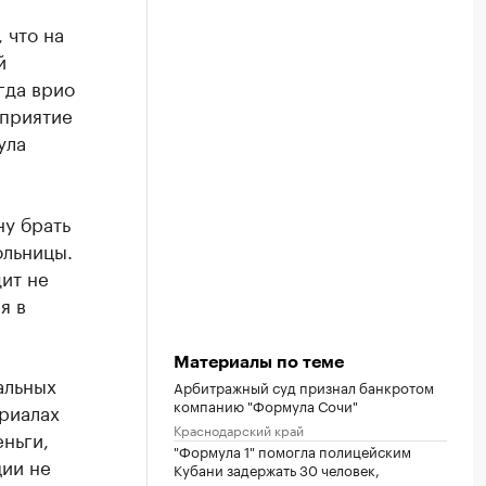
 что на
й
гда врио
оприятие
ула
ну брать
ольницы.
ит не
я в
Материалы по теме
альных
Арбитражный суд признал банкротом
компанию "Формула Сочи"
риалах
Краснодарский край
еньги,
"Формула 1" помогла полицейским
ции не
Кубани задержать 30 человек,