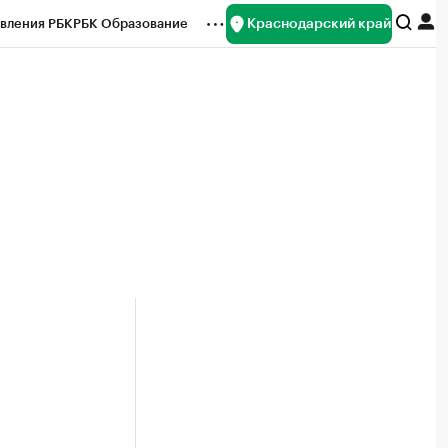
Краснодарский край
вления РБК
РБК Образование
редитные рейтинги
Франшизы
нсы
Рынок наличной валюты