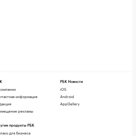
К
РБК Новости
компании
iOS
нтактная информация
Android
дакция
AppGallery
змещение рекламы
угие продукты РБК
лако для бизнеса