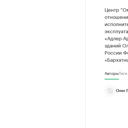
Центр "О
отношени
исполните
эксплуат
«Адлер-А
зданий О
России Фо
«Бархатн
Авторы
Теги
Олег 