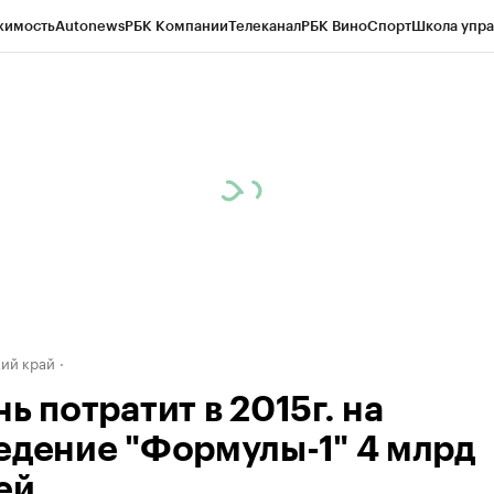
жимость
Autonews
РБК Компании
Телеканал
РБК Вино
Спорт
Школа упра
д
Стиль
Крипто
РБК Бизнес-среда
Дискуссионный клуб
Исследования
К
а контрагентов
Политика
Экономика
Бизнес
Технологии и медиа
Фина
ий край
ь потратит в 2015г. на
едение "Формулы-1" 4 млрд
ей