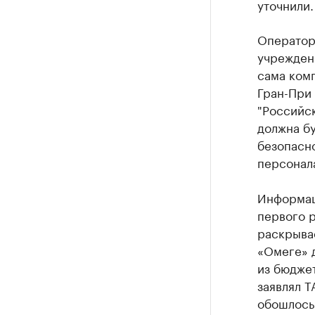
уточнили.
Оператор
учрежден
сама комп
Гран-При 
"Российск
должна бу
безопасн
персонал
Информац
первого р
раскрывае
«Омеге» д
из бюдже
заявлял Т
обошлось 