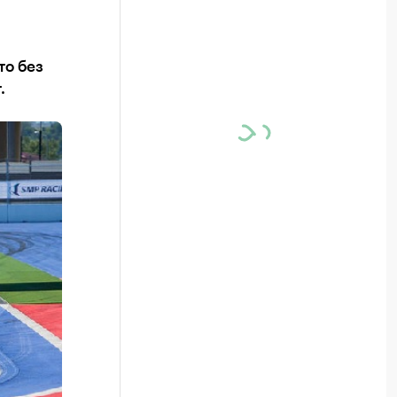
то без
.