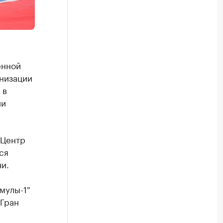
енной
анизации
 в
ии
"Центр
ся
и.
,
мулы-1"
 Гран