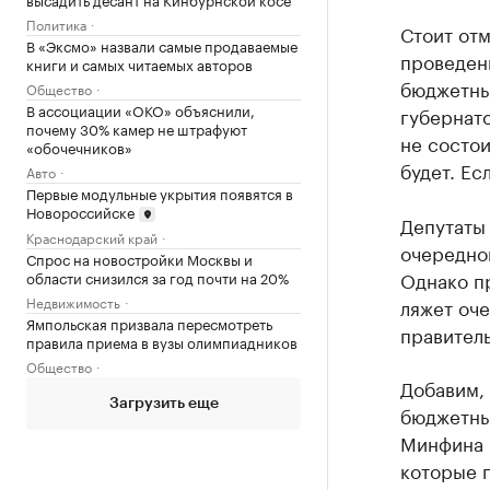
Политика
Стоит отм
В «Эксмо» назвали самые продаваемые
проведен
книги и самых читаемых авторов
бюджетный
Общество
В ассоциации «ОКО» объяснили,
губернат
почему 30% камер не штрафуют
не состои
«обочечников»
будет. Ес
Авто
Первые модульные укрытия появятся в
Новороссийске
Депутаты 
Краснодарский край
очередно
Спрос на новостройки Москвы и
Однако пр
области снизился за год почти на 20%
Недвижимость
ляжет оче
Ямпольская призвала пересмотреть
правитель
правила приема в вузы олимпиадников
Общество
Добавим, 
Загрузить еще
бюджетных
Минфина р
которые п