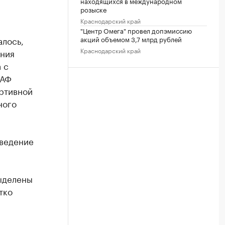
находящихся в международном
розыске
Краснодарский край
"Центр Омега" провел допэмиссию
лось,
акций объемом 3,7 млрд рублей
Краснодарский край
ения
 с
РАФ
ортивной
ного
оведение
выделены
тко