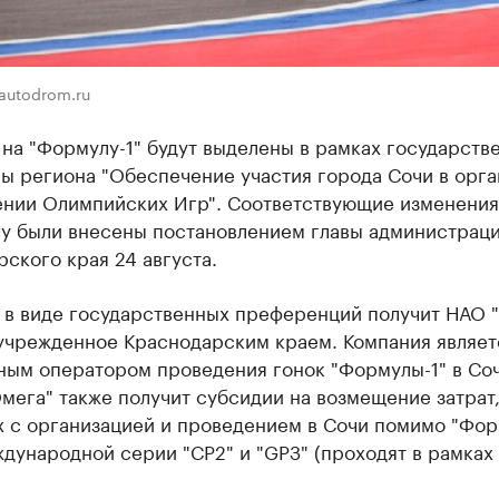
autodrom.ru
на "Формулу-1" будут выделены в рамках государств
 региона ​"Обеспечение участия города Сочи в орг
ении Олимпийских Игр". Соответствующие изменения
у были внесены постановлением главы администрац
ского края 24 августа.
 в виде государственных преференций получит НАО 
 учрежденное Краснодарским краем. Компания являет
ным оператором проведения гонок "Формулы-1" в Соч
мега" также получит субсидии на возмещение затрат
х с организацией и проведением в Сочи помимо "Фор
дународной серии "СР2" и "GРЗ" (проходят в рамках