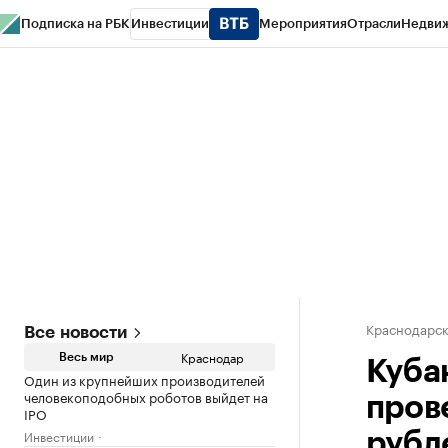
Подписка на РБК
Инвестиции
Мероприятия
Отрасли
Недви
РБК Курсы
РБК Life
Тренды
Визионеры
Национальные проекты
Горо
Газета
Спецпроекты СПб
Конференции СПб
Спецпроекты
Проверк
Краснодарск
Все новости
Краснодар
Весь мир
Кубан
Один из крупнейших производителей
человекоподобных роботов выйдет на
пров
IPO
Инвестиции
рубл