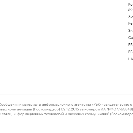
Ко
до
Хо
Ре
Зн
Са
РБ
РБ
Шк
ения и материалы информационного агентства «РБК» (свидетельство о 
овых коммуникаций (Роскомнадзор) 09.12.2015 за номером ИА №ФС77-63848) 
 связи, информационных технологий и массовых коммуникаций (Роскомнадз