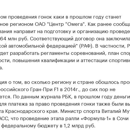
ом проведения гонок каки в прошлом году станет
ное регионом ОАО "Центр "Омега". Как ранее сообща
ания направит на подготовку и организацию провед
64 млн руб. Соответствующий договор она заключила
ой автомобильной федерацией" (РАФ). В частности, 
дет разработать регламенты соревнований, план сп
ости, повышения квалификации и аттестации спортив
а.
ия о том, во сколько региону и стране обошлось пр
оссийского Гран-При F1 в 2014г., до сих пор не
тся. По данным журнала РБК, в прошлом году деньги
ля платежа за право проведения гонки также были 
та Краснодарского края. Министр спорта Виталий Му
АСС, что проведение этапа ралли «Формула-1» в Сочи
федеральному бюджету в 1,2 млрд руб.