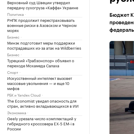
Верховный суд Швеции утвердил
передачу сухогруза «Каффа» Украине
Политика
Бюджет Кр
РНПК продолжит перестраховывать
проведени
военные риски в Азовском и Черном
морях
федеральн
Бизнес
Минэк подготовит меры поддержки
пострадавших из-за атак на Wildberries
Бизнес
Турецкий «Трабзонспор» объявил о
переходе Мохамеда Салаха
Спорт
Искусственный интеллект вызовет
массовые увольнения — и еще 10
мифов
РБК и Yandex Cloud
The Economist увидел опасность для
стран, активно вкладывающихся в ИИ
Экономика
Geely урезала число комплектаций у
гибридного кроссовера EX-5 EM-i в
России