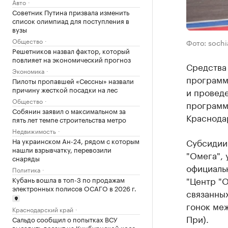
Авто
Советник Путина призвала изменить
список олимпиад для поступления в
вузы
Общество
Фото: sochi
Решетников назвал фактор, который
повлияет на экономический прогноз
Средства 
Экономика
программы
Пилоты пропавшей «Сессны» назвали
причину жесткой посадки на лес
и провед
Общество
программ
Собянин заявил о максимальном за
Краснодар
пять лет темпе строительства метро
Недвижимость
Субсидии
На украинском Ан-24, рядом с которым
нашли взрывчатку, перевозили
"Омега",
снаряды
официаль
Политика
"Центр "О
Кубань вошла в топ-3 по продажам
электронных полисов ОСАГО в 2026 г.
связанны
гонок меж
Краснодарский край
При).
Сальдо сообщил о попытках ВСУ
высадить десант на Кинбурнской косе