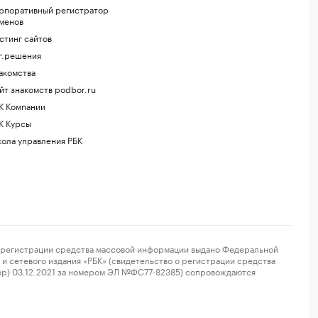
рпоративный регистратор
менов
стинг сайтов
г.решения
акомства
йт знакомств podbor.ru
К Компании
К Курсы
ола управления РБК
регистрации средства массовой информации выдано Федеральной
и сетевого издания «РБК» (свидетельство о регистрации средства
ор) 03.12.2021 за номером ЭЛ №ФС77-82385) сопровождаются