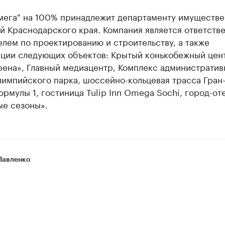
мега" на 100% принадлежит департаменту имуществ
й Краснодарского края. Компания является ответств
лем по проектированию и строительству, а также
ации следующих объектов: Крытый конькобежный цен
рена», Главный медиацентр, Комплекс административ
лимпийского парка, шоссейно-кольцевая трасса Гран
рмулы 1, гостиница Tulip Inn Omega Sochi, город-от
ые сезоны».
Павленко